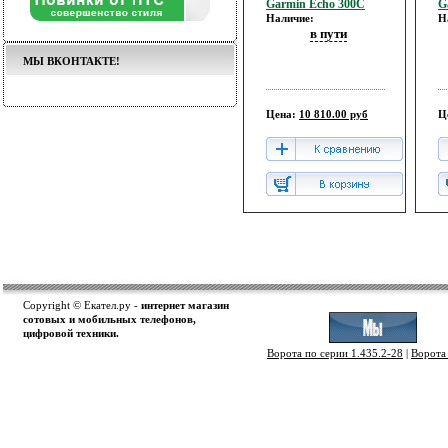
Garmin Echo 300C
G
Наличие:
Н
в пути
МЫ ВКОНТАКТЕ!
Цена:
10 810.00 руб
Ц
Copyright © Екател.ру -
интернет магазин
сотовых и мобильных телефонов,
цифровой техники.
Ворота по серии 1.435.2-28
|
Ворота