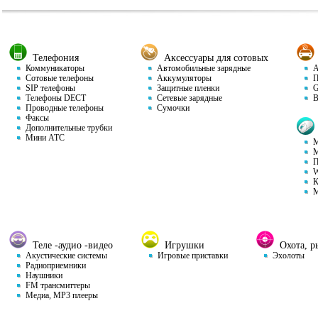
Телефония
Аксессуары для сотовых
Коммуникаторы
Автомобильные зарядные
Ав
Сотовые телефоны
Аккумуляторы
П
SIP телефоны
Защитные пленки
GP
Телефоны DECT
Сетевые зарядные
Ви
Проводные телефоны
Сумочки
Факсы
Дополнительные трубки
Мини АТС
М
М
П
W
К
М
Теле -аудио -видео
Игрушки
Охота, ры
Акустические системы
Игровые приставки
Эхолоты
Радиоприемники
Наушники
FM трансмиттеры
Медиа, MP3 плееры