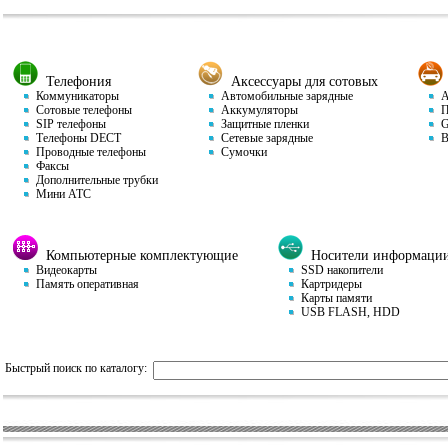
Телефония
Аксессуары для сотовых
Коммуникаторы
Автомобильные зарядные
Ав
Сотовые телефоны
Аккумуляторы
П
SIP телефоны
Защитные пленки
GP
Телефоны DECT
Сетевые зарядные
Ви
Проводные телефоны
Сумочки
Факсы
Дополнительные трубки
Мини АТС
Компьютерные комплектующие
Носители информаци
Видеокарты
SSD накопители
Память оперативная
Картридеры
Карты памяти
USB FLASH, HDD
Быстрый поиск по каталогу: