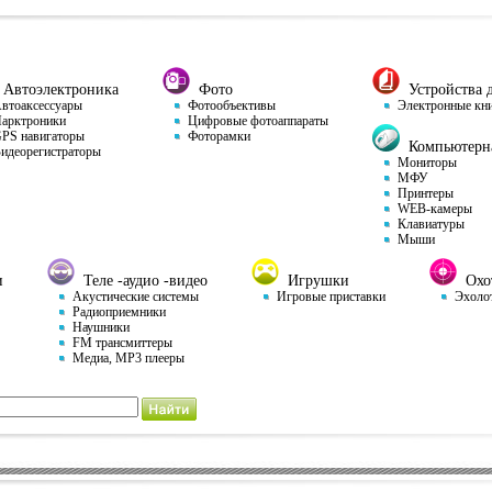
Автоэлектроника
Фото
Устройства д
тоаксессуары
Фотообъективы
Электронные кн
арктроники
Цифровые фотоаппараты
S навигаторы
Фоторамки
Компьютерна
деорегистраторы
Мониторы
МФУ
Принтеры
WEB-камеры
Клавиатуры
Мыши
и
Теле -аудио -видео
Игрушки
Охот
Акустические системы
Игровые приставки
Эхоло
Радиоприемники
Наушники
FM трансмиттеры
Медиа, MP3 плееры