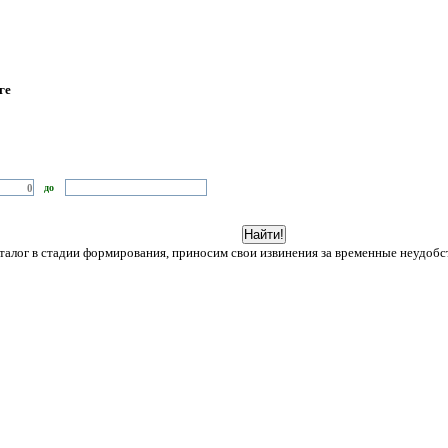
ге
до
лог в стадии формирования, приносим свои извинения за временные неудобст