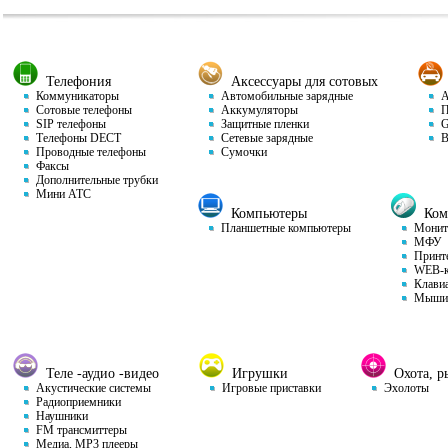
Телефония
Аксессуары для сотовых
Коммуникаторы
Автомобильные зарядные
Ав
Сотовые телефоны
Аккумуляторы
П
SIP телефоны
Защитные пленки
GP
Телефоны DECT
Сетевые зарядные
Ви
Проводные телефоны
Сумочки
Факсы
Дополнительные трубки
Мини АТС
Компьютеры
Комп
Планшетные компьютеры
Монит
МФУ
Принт
WEB-к
Клави
Мыши
Теле -аудио -видео
Игрушки
Охота, ры
Акустические системы
Игровые приставки
Эхолоты
Радиоприемники
Наушники
FM трансмиттеры
Медиа, MP3 плееры