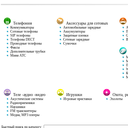
Телефония
Аксессуары для сотовых
Коммуникаторы
Автомобильные зарядные
Ав
Сотовые телефоны
Аккумуляторы
П
SIP телефоны
Защитные пленки
GP
Телефоны DECT
Сетевые зарядные
Ви
Проводные телефоны
Сумочки
Факсы
Дополнительные трубки
Мини АТС
М
М
П
W
К
М
Теле -аудио -видео
Игрушки
Охота, ры
Акустические системы
Игровые приставки
Эхолоты
Радиоприемники
Наушники
FM трансмиттеры
Медиа, MP3 плееры
Быстрый поиск по каталогу: