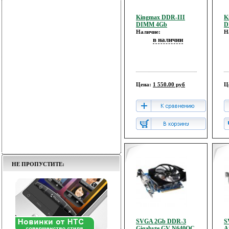
Kingmax DDR-III
K
DIMM 4Gb
D
Наличие:
Н
в наличии
Цена:
1 550.00 руб
Ц
НЕ ПРОПУСТИТЕ:
SVGA 2Gb DDR-3
S
Gigabyte GV-N640OC-
A