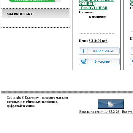
2GI (RTL)
(
+DualDVI+HDMI
Н
Наличие:
МЫ ВКОНТАКТЕ!
в наличии
Ц
Цена:
3 310.00 руб
Copyright © Екател.ру -
интернет магазин
сотовых и мобильных телефонов,
цифровой техники.
Ворота по серии 1.435.2-28
|
Ворота