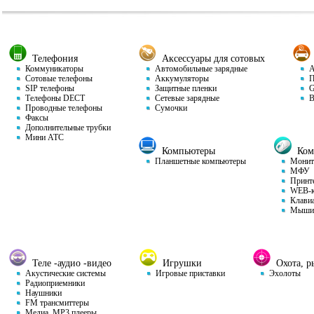
Телефония
Аксессуары для сотовых
Коммуникаторы
Автомобильные зарядные
Ав
Сотовые телефоны
Аккумуляторы
П
SIP телефоны
Защитные пленки
GP
Телефоны DECT
Сетевые зарядные
Ви
Проводные телефоны
Сумочки
Факсы
Дополнительные трубки
Мини АТС
Компьютеры
Комп
Планшетные компьютеры
Монит
МФУ
Принт
WEB-к
Клави
Мыши
Теле -аудио -видео
Игрушки
Охота, ры
Акустические системы
Игровые приставки
Эхолоты
Радиоприемники
Наушники
FM трансмиттеры
Медиа, MP3 плееры