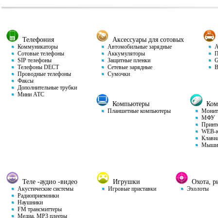
Телефония
Аксессуары для сотовых
Коммуникаторы
Автомобильные зарядные
Ав
Сотовые телефоны
Аккумуляторы
П
SIP телефоны
Защитные пленки
GP
Телефоны DECT
Сетевые зарядные
Ви
Проводные телефоны
Сумочки
Факсы
Дополнительные трубки
Мини АТС
Компьютеры
Комп
Планшетные компьютеры
Монит
МФУ
Принт
WEB-к
Клави
Мыши
Теле -аудио -видео
Игрушки
Охота, ры
Акустические системы
Игровые приставки
Эхолоты
Радиоприемники
Наушники
FM трансмиттеры
Медиа, MP3 плееры