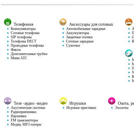
Телефония
Аксессуары для сотовых
Коммуникаторы
Автомобильные зарядные
Ав
Сотовые телефоны
Аккумуляторы
П
SIP телефоны
Защитные пленки
GP
Телефоны DECT
Сетевые зарядные
Ви
Проводные телефоны
Сумочки
Факсы
Дополнительные трубки
Мини АТС
М
М
П
W
К
М
Теле -аудио -видео
Игрушки
Охота, ры
Акустические системы
Игровые приставки
Эхолоты
Радиоприемники
Наушники
FM трансмиттеры
Медиа, MP3 плееры