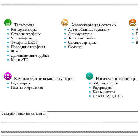
Телефония
Аксессуары для сотовых
Коммуникаторы
Автомобильные зарядные
Ав
Сотовые телефоны
Аккумуляторы
П
SIP телефоны
Защитные пленки
GP
Телефоны DECT
Сетевые зарядные
Ви
Проводные телефоны
Сумочки
Факсы
Дополнительные трубки
Мини АТС
Компьютерные комплектующие
Носители информаци
Видеокарты
SSD накопители
Память оперативная
Картридеры
Карты памяти
USB FLASH, HDD
Быстрый поиск по каталогу: