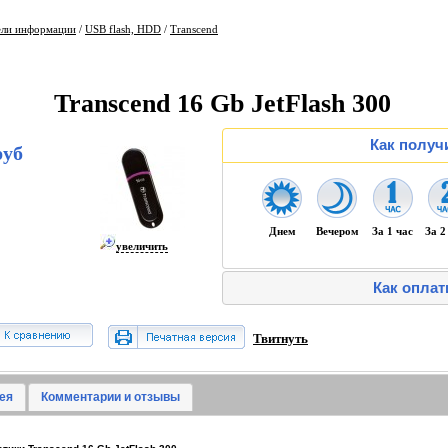
ели информации
/
USB flash, HDD
/
Transcend
Transcend 16 Gb JetFlash 300
Как получ
руб
Днем
Вечером
За 1 час
За 2
увеличить
Как оплат
Твитнуть
ея
Комментарии и отзывы