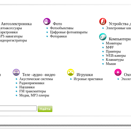
Автоэлектроника
Фото
Устройства д
тоаксессуары
Фотообъективы
Электронные кн
арктроники
Цифровые фотоаппараты
S навигаторы
Фоторамки
Компьютерна
деорегистраторы
Мониторы
МФУ
Принтеры
WEB-камеры
Клавиатуры
Мыши
и
Теле -аудио -видео
Игрушки
Охот
Акустические системы
Игровые приставки
Эхоло
Радиоприемники
Наушники
FM трансмиттеры
Медиа, MP3 плееры