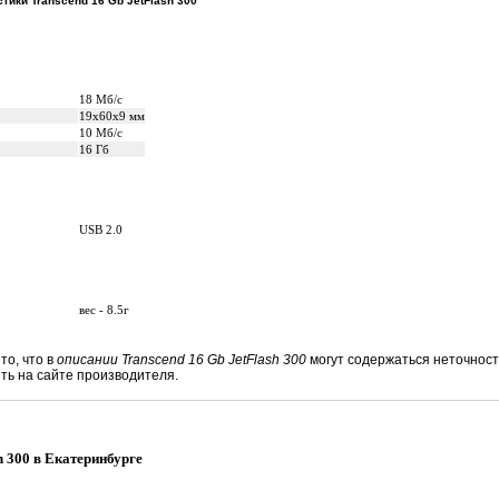
тики Transcend 16 Gb JetFlash 300
18 Мб/с
19x60x9 мм
10 Мб/с
16 Гб
USB 2.0
вес - 8.5г
то, что в
описании Transcend 16 Gb JetFlash 300
могут содержаться неточнос
ь на сайте производителя.
h 300 в Екатеринбурге