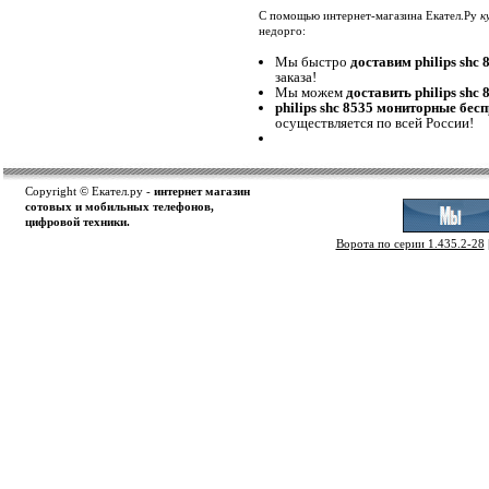
С помощью интернет-магазина Екател.Ру
к
недорго:
Мы быстро
доставим philips sh
заказа!
Мы можем
доставить philips sh
philips shc 8535 мониторные бе
осуществляется по всей России!
Copyright © Екател.ру -
интернет магазин
сотовых и мобильных телефонов,
цифровой техники.
Ворота по серии 1.435.2-28