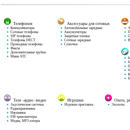
Телефония
Аксессуары для сотовых
Коммуникаторы
Автомобильные зарядные
Ав
Сотовые телефоны
Аккумуляторы
П
SIP телефоны
Защитные пленки
GP
Телефоны DECT
Сетевые зарядные
Ви
Проводные телефоны
Сумочки
Факсы
Дополнительные трубки
Мини АТС
М
М
П
W
К
М
Теле -аудио -видео
Игрушки
Охота, ры
Акустические системы
Игровые приставки
Эхолоты
Радиоприемники
Наушники
FM трансмиттеры
Медиа, MP3 плееры