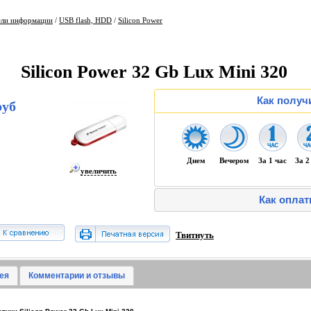
ели информации
/
USB flash, HDD
/
Silicon Power
Silicon Power 32 Gb Lux Mini 320
Как получ
руб
Днем
Вечером
За 1 час
За 2
увеличить
Как оплат
Твитнуть
ея
Комментарии и отзывы