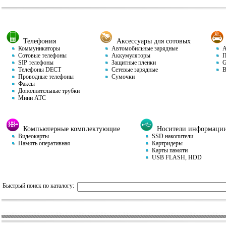
Телефония
Аксессуары для сотовых
Коммуникаторы
Автомобильные зарядные
Ав
Сотовые телефоны
Аккумуляторы
П
SIP телефоны
Защитные пленки
GP
Телефоны DECT
Сетевые зарядные
Ви
Проводные телефоны
Сумочки
Факсы
Дополнительные трубки
Мини АТС
Компьютерные комплектующие
Носители информаци
Видеокарты
SSD накопители
Память оперативная
Картридеры
Карты памяти
USB FLASH, HDD
Быстрый поиск по каталогу: