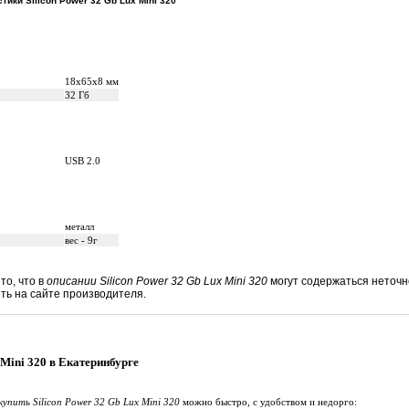
ики Silicon Power 32 Gb Lux Mini 320
18x65x8 мм
32 Гб
USB 2.0
металл
вес - 9г
то, что в
описании Silicon Power 32 Gb Lux Mini 320
могут содержаться неточн
ь на сайте производителя.
 Mini 320 в Екатеринбурге
купить Silicon Power 32 Gb Lux Mini 320
можно быстро, с удобством и недорго: