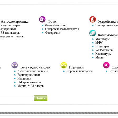
Автоэлектроника
Фото
Устройства д
тоаксессуары
Фотообъективы
Электронные кн
арктроники
Цифровые фотоаппараты
S навигаторы
Фоторамки
Компьютерна
деорегистраторы
Мониторы
МФУ
Принтеры
WEB-камеры
Клавиатуры
Мыши
и
Теле -аудио -видео
Игрушки
Охот
Акустические системы
Игровые приставки
Эхоло
Радиоприемники
Наушники
FM трансмиттеры
Медиа, MP3 плееры