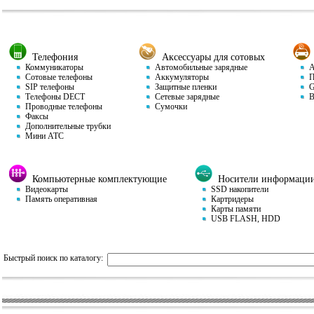
Телефония
Аксессуары для сотовых
Коммуникаторы
Автомобильные зарядные
Ав
Сотовые телефоны
Аккумуляторы
П
SIP телефоны
Защитные пленки
GP
Телефоны DECT
Сетевые зарядные
Ви
Проводные телефоны
Сумочки
Факсы
Дополнительные трубки
Мини АТС
Компьютерные комплектующие
Носители информаци
Видеокарты
SSD накопители
Память оперативная
Картридеры
Карты памяти
USB FLASH, HDD
Быстрый поиск по каталогу: