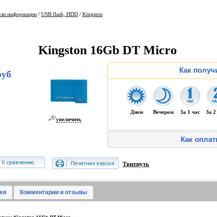
ели информации
/
USB flash, HDD
/
Kingston
Kingston 16Gb DT Micro
Как получ
руб
Днем
Вечером
За 1 час
За 2
увеличить
Как оплат
Твитнуть
ея
Комментарии и отзывы