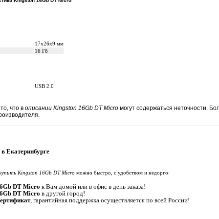
тики Kingston 16Gb DT Micro
17x26x9 мм
16 Гб
USB 2.0
то, что в
описании Kingston 16Gb DT Micro
могут содержаться неточности. Б
роизводителя.
 в Екатеринбурге
купить Kingston 16Gb DT Micro
можно быстро, с удобством и недорго:
16Gb DT Micro
к Вам домой или в офис в день заказа!
16Gb DT Micro
в другой город!
сертификат
, гарантийная поддержка осуществляется по всей России!