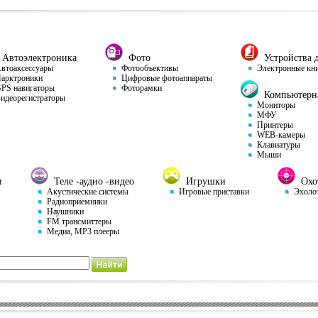
Автоэлектроника
Фото
Устройства д
тоаксессуары
Фотообъективы
Электронные кн
арктроники
Цифровые фотоаппараты
S навигаторы
Фоторамки
Компьютерна
деорегистраторы
Мониторы
МФУ
Принтеры
WEB-камеры
Клавиатуры
Мыши
и
Теле -аудио -видео
Игрушки
Охот
Акустические системы
Игровые приставки
Эхоло
Радиоприемники
Наушники
FM трансмиттеры
Медиа, MP3 плееры