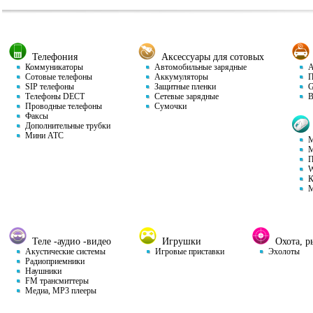
Телефония
Аксессуары для сотовых
Коммуникаторы
Автомобильные зарядные
Ав
Сотовые телефоны
Аккумуляторы
П
SIP телефоны
Защитные пленки
GP
Телефоны DECT
Сетевые зарядные
Ви
Проводные телефоны
Сумочки
Факсы
Дополнительные трубки
Мини АТС
М
М
П
W
К
М
Теле -аудио -видео
Игрушки
Охота, ры
Акустические системы
Игровые приставки
Эхолоты
Радиоприемники
Наушники
FM трансмиттеры
Медиа, MP3 плееры