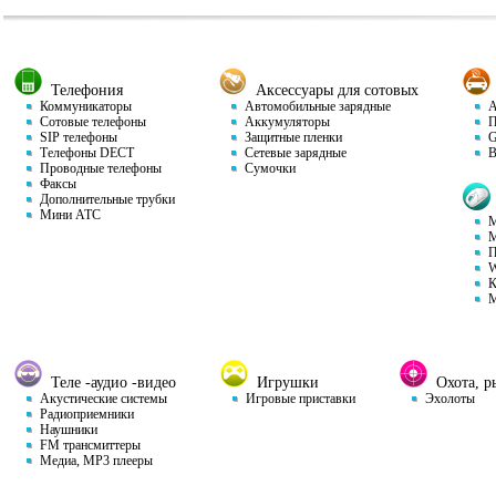
Телефония
Аксессуары для сотовых
Коммуникаторы
Автомобильные зарядные
Ав
Сотовые телефоны
Аккумуляторы
П
SIP телефоны
Защитные пленки
GP
Телефоны DECT
Сетевые зарядные
Ви
Проводные телефоны
Сумочки
Факсы
Дополнительные трубки
Мини АТС
М
М
П
W
К
М
Теле -аудио -видео
Игрушки
Охота, ры
Акустические системы
Игровые приставки
Эхолоты
Радиоприемники
Наушники
FM трансмиттеры
Медиа, MP3 плееры