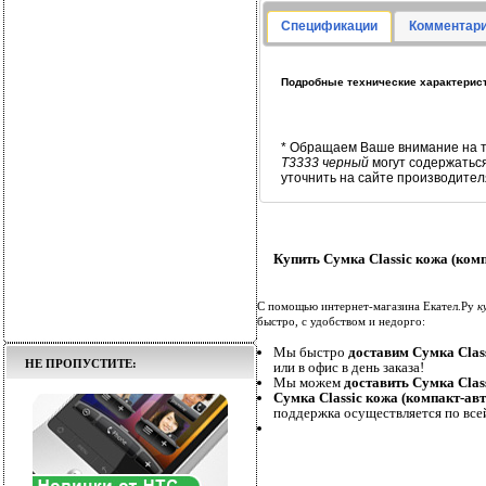
Спецификации
Комментари
Подробные технические характерист
* Обращаем Ваше внимание на т
T3333 черный
могут содержатьс
уточнить на сайте производител
Купить Сумка Classic кожа (ком
С помощью интернет-магазина Екател.Ру
к
быстро, с удобством и недорго:
Мы быстро
доставим Сумка Clas
НЕ ПРОПУСТИТЕ:
или в офис в день заказа!
Мы можем
доставить Сумка Clas
Сумка Classic кожа (компакт-ав
поддержка осуществляется по все