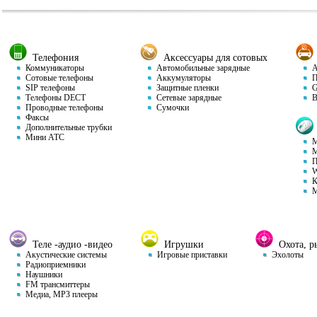
Телефония
Аксессуары для сотовых
Коммуникаторы
Автомобильные зарядные
Ав
Сотовые телефоны
Аккумуляторы
П
SIP телефоны
Защитные пленки
GP
Телефоны DECT
Сетевые зарядные
Ви
Проводные телефоны
Сумочки
Факсы
Дополнительные трубки
Мини АТС
М
М
П
W
К
М
Теле -аудио -видео
Игрушки
Охота, ры
Акустические системы
Игровые приставки
Эхолоты
Радиоприемники
Наушники
FM трансмиттеры
Медиа, MP3 плееры