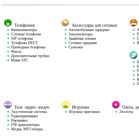
Телефония
Аксессуары для сотовых
Коммуникаторы
Автомобильные зарядные
Ав
Сотовые телефоны
Аккумуляторы
П
SIP телефоны
Защитные пленки
GP
Телефоны DECT
Сетевые зарядные
Ви
Проводные телефоны
Сумочки
Факсы
Дополнительные трубки
Мини АТС
М
М
П
W
К
М
Теле -аудио -видео
Игрушки
Охота, ры
Акустические системы
Игровые приставки
Эхолоты
Радиоприемники
Наушники
FM трансмиттеры
Медиа, MP3 плееры