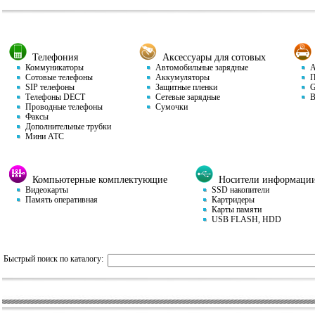
Телефония
Аксессуары для сотовых
Коммуникаторы
Автомобильные зарядные
Ав
Сотовые телефоны
Аккумуляторы
П
SIP телефоны
Защитные пленки
GP
Телефоны DECT
Сетевые зарядные
Ви
Проводные телефоны
Сумочки
Факсы
Дополнительные трубки
Мини АТС
Компьютерные комплектующие
Носители информаци
Видеокарты
SSD накопители
Память оперативная
Картридеры
Карты памяти
USB FLASH, HDD
Быстрый поиск по каталогу: