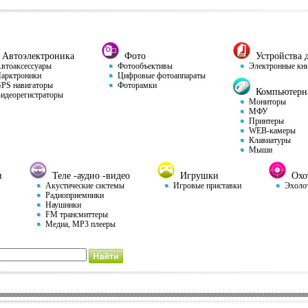
Автоэлектроника
Фото
Устройства д
тоаксессуары
Фотообъективы
Электронные кн
арктроники
Цифровые фотоаппараты
S навигаторы
Фоторамки
Компьютерна
деорегистраторы
Мониторы
МФУ
Принтеры
WEB-камеры
Клавиатуры
Мыши
и
Теле -аудио -видео
Игрушки
Охот
Акустические системы
Игровые приставки
Эхоло
Радиоприемники
Наушники
FM трансмиттеры
Медиа, MP3 плееры