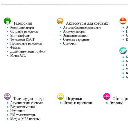
Телефония
Аксессуары для сотовых
Коммуникаторы
Автомобильные зарядные
Ав
Сотовые телефоны
Аккумуляторы
П
SIP телефоны
Защитные пленки
GP
Телефоны DECT
Сетевые зарядные
Ви
Проводные телефоны
Сумочки
Факсы
Дополнительные трубки
Мини АТС
М
М
П
W
К
М
Теле -аудио -видео
Игрушки
Охота, ры
Акустические системы
Игровые приставки
Эхолоты
Радиоприемники
Наушники
FM трансмиттеры
Медиа, MP3 плееры