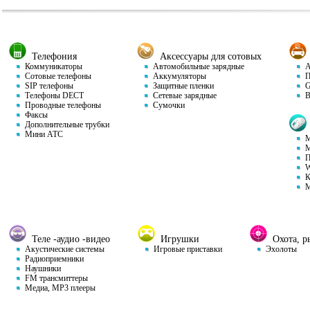
Телефония
Аксессуары для сотовых
Коммуникаторы
Автомобильные зарядные
Ав
Сотовые телефоны
Аккумуляторы
П
SIP телефоны
Защитные пленки
GP
Телефоны DECT
Сетевые зарядные
Ви
Проводные телефоны
Сумочки
Факсы
Дополнительные трубки
Мини АТС
М
М
П
W
К
М
Теле -аудио -видео
Игрушки
Охота, ры
Акустические системы
Игровые приставки
Эхолоты
Радиоприемники
Наушники
FM трансмиттеры
Медиа, MP3 плееры