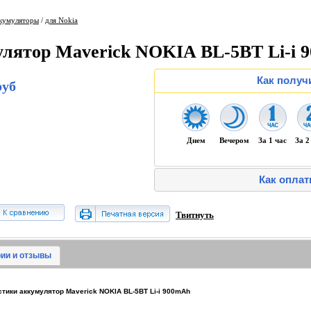
кумуляторы
/
для Nokia
лятор Maverick NOKIA BL-5BT Li-i 
Как получ
руб
Днем
Вечером
За 1 час
За 2
Как оплат
Твитнуть
ии и отзывы
тики аккумулятор Maverick NOKIA BL-5BT Li-i 900mAh