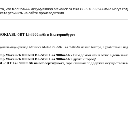
то, что в
описании аккумулятор Maverick NOKIA BL-5BT Li-i 900mAh
могут сод
те уточнить на сайте производителя.
NOKIA BL-5BT Li-i 900mAh в Екатеринбурге
купить аккумулятор Maverick NOKIA BL-5BT Li-i 900mAh
можно быстро, с удобством и нед
тор Maverick NOKIA BL-5BT Li-i 900mAh
к Вам домой или в офис в день зака
тор Maverick NOKIA BL-5BT Li-i 900mAh
в другой город!
L-5BT Li-i 900mAh имеет сертификат
, гарантийная поддержка осуществляетс