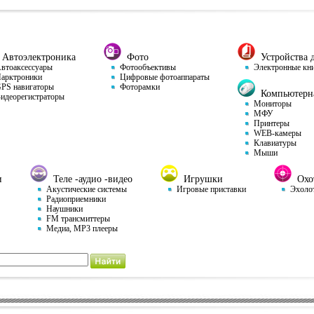
Автоэлектроника
Фото
Устройства д
тоаксессуары
Фотообъективы
Электронные кн
арктроники
Цифровые фотоаппараты
S навигаторы
Фоторамки
Компьютерна
деорегистраторы
Мониторы
МФУ
Принтеры
WEB-камеры
Клавиатуры
Мыши
и
Теле -аудио -видео
Игрушки
Охот
Акустические системы
Игровые приставки
Эхоло
Радиоприемники
Наушники
FM трансмиттеры
Медиа, MP3 плееры