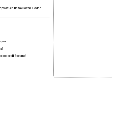
ержаться неточности. Более
орго:
за!
я по всей России!