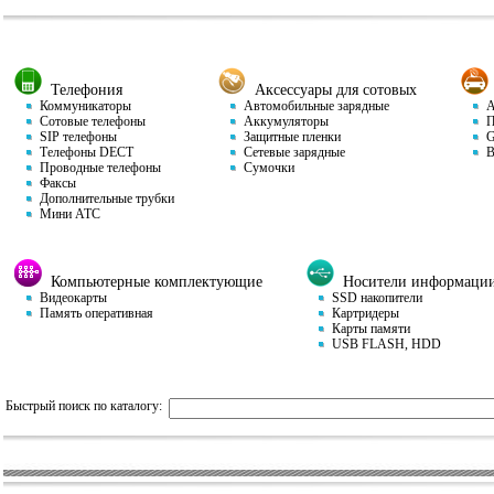
Телефония
Аксессуары для сотовых
Коммуникаторы
Автомобильные зарядные
Ав
Сотовые телефоны
Аккумуляторы
П
SIP телефоны
Защитные пленки
GP
Телефоны DECT
Сетевые зарядные
Ви
Проводные телефоны
Сумочки
Факсы
Дополнительные трубки
Мини АТС
Компьютерные комплектующие
Носители информаци
Видеокарты
SSD накопители
Память оперативная
Картридеры
Карты памяти
USB FLASH, HDD
Быстрый поиск по каталогу: