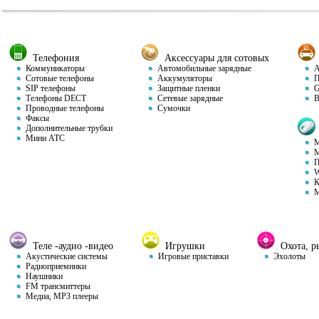
Телефония
Аксессуары для сотовых
Коммуникаторы
Автомобильные зарядные
Ав
Сотовые телефоны
Аккумуляторы
П
SIP телефоны
Защитные пленки
GP
Телефоны DECT
Сетевые зарядные
Ви
Проводные телефоны
Сумочки
Факсы
Дополнительные трубки
Мини АТС
М
М
П
W
К
М
Теле -аудио -видео
Игрушки
Охота, ры
Акустические системы
Игровые приставки
Эхолоты
Радиоприемники
Наушники
FM трансмиттеры
Медиа, MP3 плееры