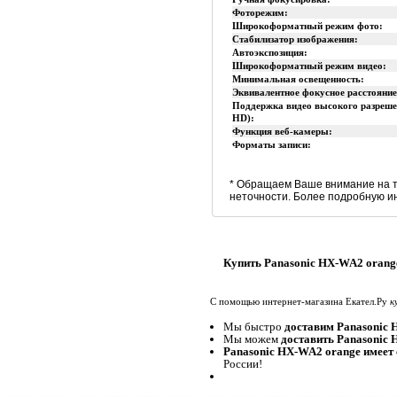
Фоторежим:
Широкоформатный режим фото:
Стабилизатор изображения:
Автоэкспозиция:
Широкоформатный режим видео:
Минимальная освещенность:
Эквивалентное фокусное расстояние
Поддержка видео высокого разрешен
HD):
Функция веб-камеры:
Форматы записи:
* Обращаем Ваше внимание на т
неточности. Более подробную и
Купить Panasonic HX-WA2 orang
С помощью интернет-магазина Екател.Ру
к
Мы быстро
доставим Panasonic
Мы можем
доставить Panasonic
Panasonic HX-WA2 orange имеет
России!