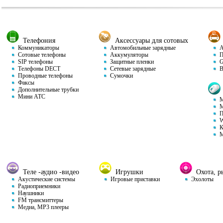
Телефония
Аксессуары для сотовых
Коммуникаторы
Автомобильные зарядные
Ав
Сотовые телефоны
Аккумуляторы
П
SIP телефоны
Защитные пленки
GP
Телефоны DECT
Сетевые зарядные
Ви
Проводные телефоны
Сумочки
Факсы
Дополнительные трубки
Мини АТС
М
М
П
W
К
М
Теле -аудио -видео
Игрушки
Охота, ры
Акустические системы
Игровые приставки
Эхолоты
Радиоприемники
Наушники
FM трансмиттеры
Медиа, MP3 плееры