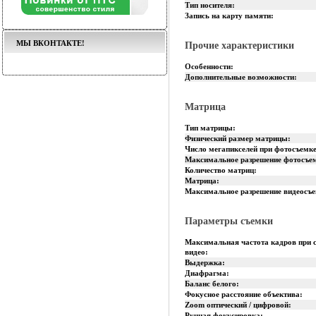
Тип носителя:
Запись на карту памяти:
МЫ ВКОНТАКТЕ!
Прочие характеристики
Особенности:
Дополнительные возможности:
Матрица
Тип матрицы:
Физический размер матрицы:
Число мегапикселей при фотосъемке
Максимальное разрешение фотосъе
Количество матриц:
Матрица:
Максимальное разрешение видеосъ
Параметры съемки
Максимальная частота кадров при 
видео:
Выдержка:
Диафрагма:
Баланс белого:
Фокусное расстояние объектива:
Zoom оптический / цифровой:
Ручная фокусировка: