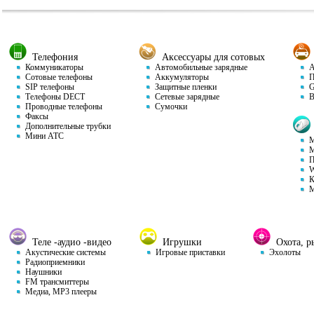
Телефония
Аксессуары для сотовых
Коммуникаторы
Автомобильные зарядные
Ав
Сотовые телефоны
Аккумуляторы
П
SIP телефоны
Защитные пленки
GP
Телефоны DECT
Сетевые зарядные
Ви
Проводные телефоны
Сумочки
Факсы
Дополнительные трубки
Мини АТС
М
М
П
W
К
М
Теле -аудио -видео
Игрушки
Охота, ры
Акустические системы
Игровые приставки
Эхолоты
Радиоприемники
Наушники
FM трансмиттеры
Медиа, MP3 плееры