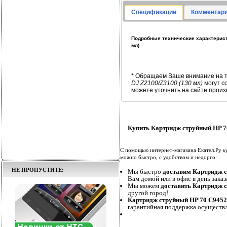
Спецификации
Комментари
Подробные технические характерист
мл)
* Обращаем Ваше внимание на т
DJ Z2100/Z3100 (130 мл)
могут с
можете уточнить на сайте произ
Купить Картридж струйный HP 70
С помощью интернет-магазина Екател.Ру
к
можно быстро, с удобством и недорго:
НЕ ПРОПУСТИТЕ:
Мы быстро
доставим Картридж с
Вам домой или в офис в день заказ
Мы можем
доставить Картридж с
другой город!
Картридж струйный HP 70 C9452A
гарантийная поддержка осуществл