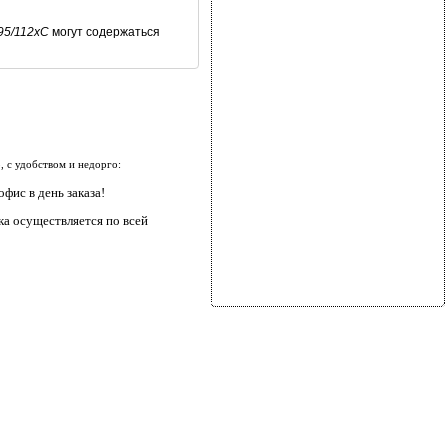
95/112xC
могут содержаться
 с удобством и недорго:
фис в день заказа!
ка осуществляется по всей