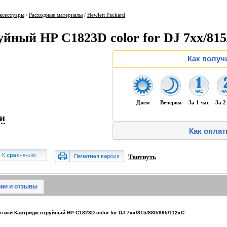
ксессуары
/
Расходные материалы
/
Hewlett Packard
йный HP C1823D color for DJ 7xx/815
Как получ
Днем
Вечером
За 1 час
За 2
ии
Как оплат
Твитнуть
ии и отзывы
ики Картридж струйный HP C1823D color for DJ 7xx/815/880/895/112xC