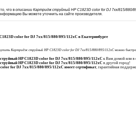
то, что в
описании Картридж струйный HP C1823D color for DJ 7xx/815/880/8
информацию Вы можете уточнить на сайте производителя.
1823D color for DJ 7xx/815/880/895/112xC в Екатеринбурге
купить Картридж струйный HP C1823D color for DJ 7xx/815/880/895/112xC
можно быстро,
струйный HP C1823D color for DJ 7xx/815/880/895/112xC
к Вам домой или в о
струйный HP C1823D color for DJ 7xx/815/880/895/112xC
в другой город!
olor for DJ 7xx/815/880/895/112xC имеет сертификат
, гарантийная поддерж