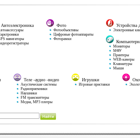
Автоэлектроника
Фото
Устройства д
тоаксессуары
Фотообъективы
Электронные кн
арктроники
Цифровые фотоаппараты
S навигаторы
Фоторамки
Компьютерна
деорегистраторы
Мониторы
МФУ
Принтеры
WEB-камеры
Клавиатуры
Мыши
и
Теле -аудио -видео
Игрушки
Охот
Акустические системы
Игровые приставки
Эхоло
Радиоприемники
Наушники
FM трансмиттеры
Медиа, MP3 плееры