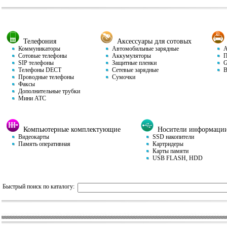
Телефония
Аксессуары для сотовых
Коммуникаторы
Автомобильные зарядные
Ав
Сотовые телефоны
Аккумуляторы
П
SIP телефоны
Защитные пленки
GP
Телефоны DECT
Сетевые зарядные
Ви
Проводные телефоны
Сумочки
Факсы
Дополнительные трубки
Мини АТС
Компьютерные комплектующие
Носители информаци
Видеокарты
SSD накопители
Память оперативная
Картридеры
Карты памяти
USB FLASH, HDD
Быстрый поиск по каталогу: