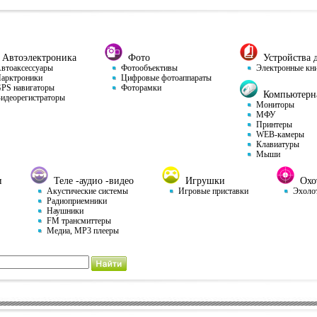
Автоэлектроника
Фото
Устройства д
тоаксессуары
Фотообъективы
Электронные кн
арктроники
Цифровые фотоаппараты
S навигаторы
Фоторамки
Компьютерна
деорегистраторы
Мониторы
МФУ
Принтеры
WEB-камеры
Клавиатуры
Мыши
и
Теле -аудио -видео
Игрушки
Охот
Акустические системы
Игровые приставки
Эхоло
Радиоприемники
Наушники
FM трансмиттеры
Медиа, MP3 плееры