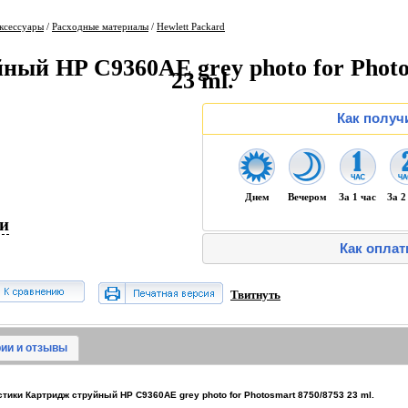
ксессуары
/
Расходные материалы
/
Hewlett Packard
ный HP C9360AE grey photo for Photo
23 ml.
Как получ
Днем
Вечером
За 1 час
За 2
ии
Как оплат
Твитнуть
ии и отзывы
ики Картридж струйный HP C9360AE grey photo for Photosmart 8750/8753 23 ml.