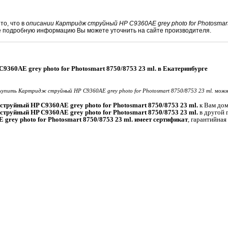
то, что в
описании Картридж струйный HP C9360AE grey photo for Photosmart
е подробную информацию Вы можете уточнить на сайте производителя.
9360AE grey photo for Photosmart 8750/8753 23 ml. в Екатеринбурге
купить Картридж струйный HP C9360AE grey photo for Photosmart 8750/8753 23 ml.
можно
струйный HP C9360AE grey photo for Photosmart 8750/8753 23 ml.
к Вам домо
струйный HP C9360AE grey photo for Photosmart 8750/8753 23 ml.
в другой 
grey photo for Photosmart 8750/8753 23 ml. имеет сертификат
, гарантийна