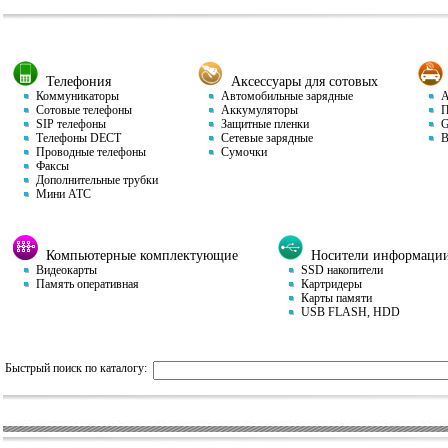
Телефония
Аксессуары для сотовых
Коммуникаторы
Автомобильные зарядные
Ав
Сотовые телефоны
Аккумуляторы
П
SIP телефоны
Защитные пленки
GP
Телефоны DECT
Сетевые зарядные
Ви
Проводные телефоны
Сумочки
Факсы
Дополнительные трубки
Мини АТС
Компьютерные комплектующие
Носители информаци
Видеокарты
SSD накопители
Память оперативная
Картридеры
Карты памяти
USB FLASH, HDD
Быстрый поиск по каталогу: