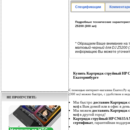
Спецификации
Комментари
Подробные технические характерис
Z5200 (300 мл)
* Обращаем Ваше внимание на т
матовый-черный для DJ Z5200 (
информацию Вы можете уточнить
Купить Картридж струйный HP C
Екатеринбурге
С помощью интернет-магазина Екател.Ру
к
(300 мл)
можно быстро, с удобством и нед
НЕ ПРОПУСТИТЕ:
Мы быстро
доставим Картридж 
мл)
к Вам домой или в офис в день 
Мы можем
доставить Картридж 
мл)
в другой город!
Картридж струйный HP CN635A №
сертификат
, гарантийная поддерж