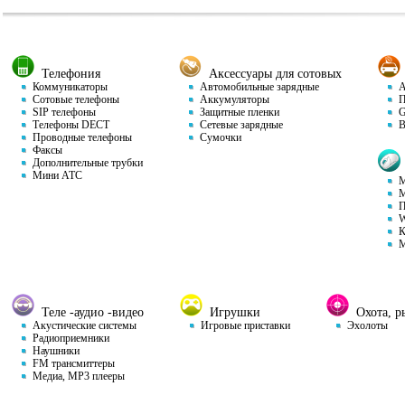
Телефония
Аксессуары для сотовых
Коммуникаторы
Автомобильные зарядные
Ав
Сотовые телефоны
Аккумуляторы
П
SIP телефоны
Защитные пленки
GP
Телефоны DECT
Сетевые зарядные
Ви
Проводные телефоны
Сумочки
Факсы
Дополнительные трубки
Мини АТС
М
М
П
W
К
М
Теле -аудио -видео
Игрушки
Охота, ры
Акустические системы
Игровые приставки
Эхолоты
Радиоприемники
Наушники
FM трансмиттеры
Медиа, MP3 плееры