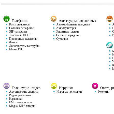
Телефония
Аксессуары для сотовых
Коммуникаторы
Автомобильные зарядные
Ав
Сотовые телефоны
Аккумуляторы
П
SIP телефоны
Защитные пленки
GP
Телефоны DECT
Сетевые зарядные
Ви
Проводные телефоны
Сумочки
Факсы
Дополнительные трубки
Мини АТС
М
М
П
W
К
М
Теле -аудио -видео
Игрушки
Охота, ры
Акустические системы
Игровые приставки
Эхолоты
Радиоприемники
Наушники
FM трансмиттеры
Медиа, MP3 плееры