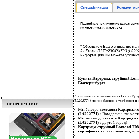
Спецификации
Комментари
Подробные технические характерист
R270/290/RX590 (L0202774)
* Обращаем Ваше внимание на т
for Epson R270/290/RX590 (L020
информацию Вы можете уточнить
Купить Картридж струйный Lomo
Екатеринбурге
С помощью интернет-магазина Екател.Ру
к
(L0202774)
можно быстро, с удобством и 
НЕ ПРОПУСТИТЕ:
Мы быстро
доставим Картридж с
(L0202774)
к Вам домой или в офис
Мы можем
доставить Картридж 
(L0202774)
в другой город!
Картридж струйный Lomond T082
сертификат
, гарантийная поддерж