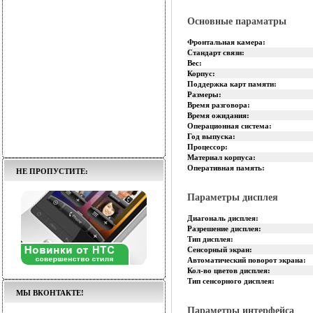
Основные параматры
Фронтальная камера:
Стандарт связи:
Вес:
Корпус:
Поддержка карт памяти:
Размеры:
Время разговора:
Время ожидания:
Операционная система:
Год выпуска:
Процессор:
Материал корпуса:
Оперативная память:
НЕ ПРОПУСТИТЕ:
Параметры дисплея
Диагональ дисплея:
Разрешение дисплея:
Тип дисплея:
Сенсорный экран:
Автоматический поворот экрана:
Кол-во цветов дисплея:
Тип сенсорного дисплея:
МЫ ВКОНТАКТЕ!
Параметры интерфейса