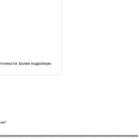
еточности. Более подробную
сии!