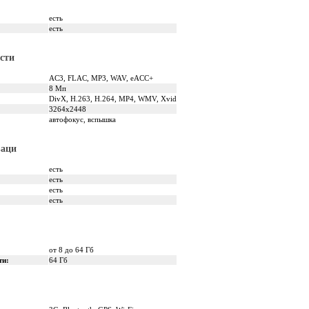
есть
есть
сти
AC3, FLAC, MP3, WAV, eACC+
8 Мп
DivX, H.263, H.264, MP4, WMV, Xvid
3264x2448
автофокус, вспышка
заци
есть
есть
есть
есть
от 8 до 64 Гб
ти:
64 Гб