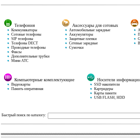
Телефония
Аксессуары для сотовых
Коммуникаторы
Автомобильные зарядные
Ав
Сотовые телефоны
Аккумуляторы
П
SIP телефоны
Защитные пленки
GP
Телефоны DECT
Сетевые зарядные
Ви
Проводные телефоны
Сумочки
Факсы
Дополнительные трубки
Мини АТС
Компьютерные комплектующие
Носители информаци
Видеокарты
SSD накопители
Память оперативная
Картридеры
Карты памяти
USB FLASH, HDD
Быстрый поиск по каталогу: