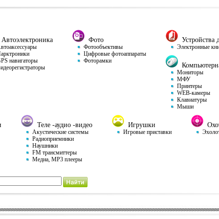
Автоэлектроника
Фото
Устройства д
тоаксессуары
Фотообъективы
Электронные кн
арктроники
Цифровые фотоаппараты
S навигаторы
Фоторамки
Компьютерна
деорегистраторы
Мониторы
МФУ
Принтеры
WEB-камеры
Клавиатуры
Мыши
и
Теле -аудио -видео
Игрушки
Охот
Акустические системы
Игровые приставки
Эхоло
Радиоприемники
Наушники
FM трансмиттеры
Медиа, MP3 плееры