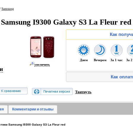
/
Samsung
Samsung I9300 Galaxy S3 La Fleur red
Как получ
Днем
Вечером
За 1 час
За 2
увеличить
ии
Как оплат
Твитнуть
ея
Комментарии и отзывы
ики Samsung I9300 Galaxy S3 La Fleur red