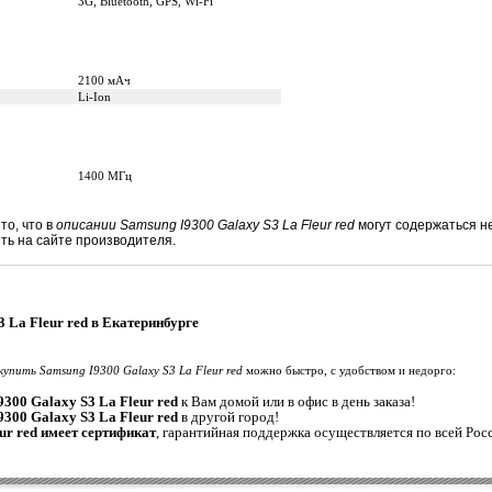
3G, Bluetooth, GPS, Wi-Fi
2100 мАч
Li-Ion
1400 МГц
то, что в
описании Samsung I9300 Galaxy S3 La Fleur red
могут содержаться н
ь на сайте производителя.
 La Fleur red в Екатеринбурге
купить Samsung I9300 Galaxy S3 La Fleur red
можно быстро, с удобством и недорго:
300 Galaxy S3 La Fleur red
к Вам домой или в офис в день заказа!
300 Galaxy S3 La Fleur red
в другой город!
ur red имеет сертификат
, гарантийная поддержка осуществляется по всей Рос