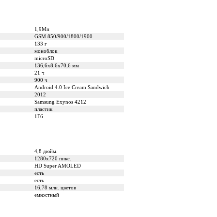
1,9Мп
GSM 850/900/1800/1900
133 г
моноблок
microSD
136,6х8,6х70,6 мм
21 ч
900 ч
Android 4.0 Ice Cream Sandwich
2012
Samsung Exynos 4212
пластик
1Гб
4,8 дюйм.
1280х720 пикс.
HD Super AMOLED
есть
есть
16,78 млн. цветов
емкостный