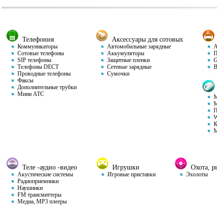
Телефония
Аксессуары для сотовых
Коммуникаторы
Автомобильные зарядные
Ав
Сотовые телефоны
Аккумуляторы
П
SIP телефоны
Защитные пленки
GP
Телефоны DECT
Сетевые зарядные
Ви
Проводные телефоны
Сумочки
Факсы
Дополнительные трубки
Мини АТС
М
М
П
W
К
М
Теле -аудио -видео
Игрушки
Охота, ры
Акустические системы
Игровые приставки
Эхолоты
Радиоприемники
Наушники
FM трансмиттеры
Медиа, MP3 плееры