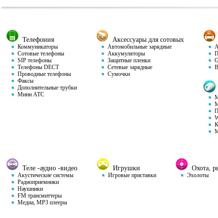
Телефония
Аксессуары для сотовых
Коммуникаторы
Автомобильные зарядные
Ав
Сотовые телефоны
Аккумуляторы
П
SIP телефоны
Защитные пленки
GP
Телефоны DECT
Сетевые зарядные
Ви
Проводные телефоны
Сумочки
Факсы
Дополнительные трубки
Мини АТС
М
М
П
W
К
М
Теле -аудио -видео
Игрушки
Охота, ры
Акустические системы
Игровые приставки
Эхолоты
Радиоприемники
Наушники
FM трансмиттеры
Медиа, MP3 плееры