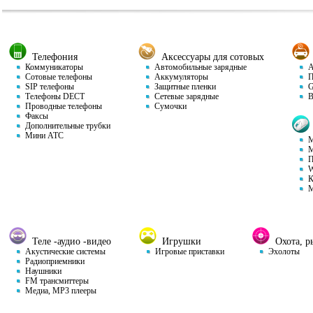
Телефония
Аксессуары для сотовых
Коммуникаторы
Автомобильные зарядные
Ав
Сотовые телефоны
Аккумуляторы
П
SIP телефоны
Защитные пленки
GP
Телефоны DECT
Сетевые зарядные
Ви
Проводные телефоны
Сумочки
Факсы
Дополнительные трубки
Мини АТС
М
М
П
W
К
М
Теле -аудио -видео
Игрушки
Охота, ры
Акустические системы
Игровые приставки
Эхолоты
Радиоприемники
Наушники
FM трансмиттеры
Медиа, MP3 плееры