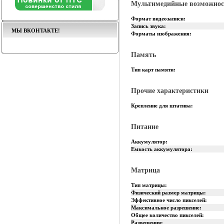
Мультимедийные возможнос
Формат видеозаписи:
Запись звука:
МЫ ВКОНТАКТЕ!
Форматы изображения:
Память
Тип карт памяти:
Прочие характеристики
Крепление для штатива:
Питание
Аккумулятор:
Емкость аккумулятора:
Матрица
Тип матрицы:
Физический размер матрицы:
Эффективное число пикселей:
Максимальное разрешение:
Общее количество пикселей:
Разрешения: