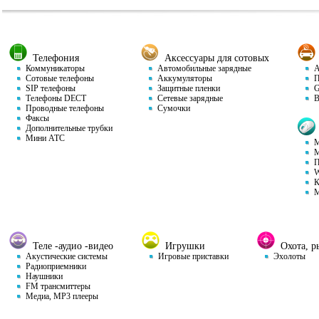
Телефония
Аксессуары для сотовых
Коммуникаторы
Автомобильные зарядные
Ав
Сотовые телефоны
Аккумуляторы
П
SIP телефоны
Защитные пленки
GP
Телефоны DECT
Сетевые зарядные
Ви
Проводные телефоны
Сумочки
Факсы
Дополнительные трубки
Мини АТС
М
М
П
W
К
М
Теле -аудио -видео
Игрушки
Охота, ры
Акустические системы
Игровые приставки
Эхолоты
Радиоприемники
Наушники
FM трансмиттеры
Медиа, MP3 плееры