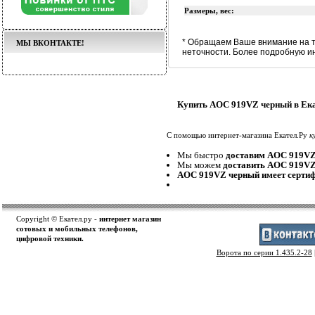
Размеры, вес:
* Обращаем Ваше внимание на т
МЫ ВКОНТАКТЕ!
неточности. Более подробную и
Купить AOC 919VZ черный в Ек
С помощью интернет-магазина Екател.Ру
к
Мы быстро
доставим AOC 919VZ
Мы можем
доставить AOC 919V
AOC 919VZ черный имеет серти
Copyright © Екател.ру -
интернет магазин
сотовых и мобильных телефонов,
цифровой техники.
Ворота по серии 1.435.2-28