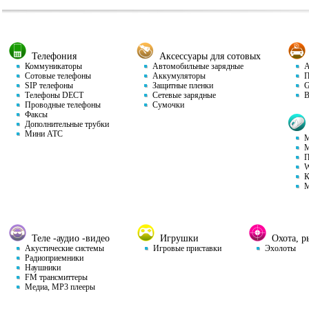
Телефония
Аксессуары для сотовых
Коммуникаторы
Автомобильные зарядные
Ав
Сотовые телефоны
Аккумуляторы
П
SIP телефоны
Защитные пленки
GP
Телефоны DECT
Сетевые зарядные
Ви
Проводные телефоны
Сумочки
Факсы
Дополнительные трубки
Мини АТС
М
М
П
W
К
М
Теле -аудио -видео
Игрушки
Охота, ры
Акустические системы
Игровые приставки
Эхолоты
Радиоприемники
Наушники
FM трансмиттеры
Медиа, MP3 плееры