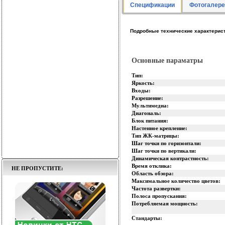
Спецификации
Фотогалере
Подробные технические характерис
Основные параматры
Тип:
Яркость:
Входы:
Разрешение:
Мультимедиа:
Диагональ:
Блок питания:
Настенное крепление:
Тип ЖК-матрицы:
Шаг точки по горизонтали:
Шаг точки по вертикали:
Динамическая контрастность:
Время отклика:
НЕ ПРОПУСТИТЕ:
Область обзора:
Максимальное количество цветов:
Частота развертки:
Полоса пропускания:
Потребляемая мощность:
Стандарты: