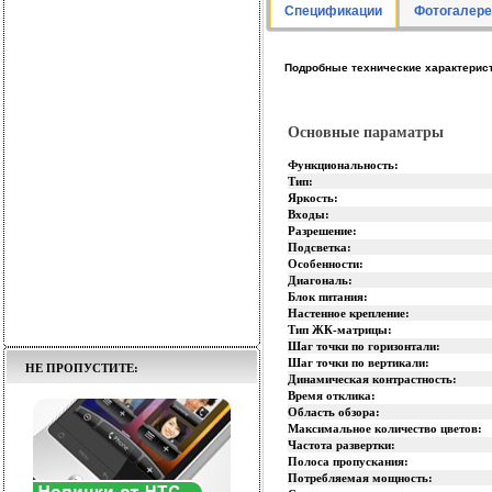
Спецификации
Фотогалере
Подробные технические характери
Основные параматры
Функциональность:
Тип:
Яркость:
Входы:
Разрешение:
Подсветка:
Особенности:
Диагональ:
Блок питания:
Настенное крепление:
Тип ЖК-матрицы:
Шаг точки по горизонтали:
Шаг точки по вертикали:
НЕ ПРОПУСТИТЕ:
Динамическая контрастность:
Время отклика:
Область обзора:
Максимальное количество цветов:
Частота развертки:
Полоса пропускания:
Потребляемая мощность: