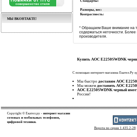
Стандарты:
Размеры, вес:
Контрастность:
МЫ ВКОНТАКТЕ!
* Обращаем Ваше внимание на т
содержаться неточности. Более
производителя.
Купить AOC E2250SWDNK черны
С помощью интернет-магазина Екател.Ру
к
Мы быстро
доставим AOC E225
Мы можем
доставить AOC E22
AOC E2250SWDNK черный имеет
России!
Copyright © Екател.ру -
интернет магазин
сотовых и мобильных телефонов,
цифровой техники.
Ворота по серии 1.435.2-28