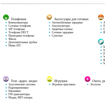
Телефония
Аксессуары для сотовых
Коммуникаторы
Автомобильные зарядные
Ав
Сотовые телефоны
Аккумуляторы
П
SIP телефоны
Защитные пленки
GP
Телефоны DECT
Сетевые зарядные
Ви
Проводные телефоны
Сумочки
Факсы
Дополнительные трубки
Мини АТС
М
М
П
W
К
М
Теле -аудио -видео
Игрушки
Охота, ры
Акустические системы
Игровые приставки
Эхолоты
Радиоприемники
Наушники
FM трансмиттеры
Медиа, MP3 плееры