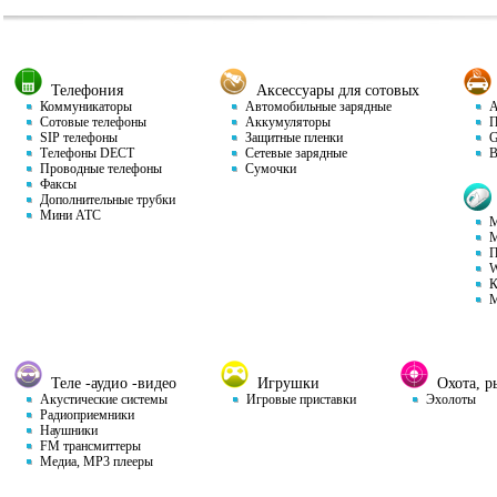
Телефония
Аксессуары для сотовых
Коммуникаторы
Автомобильные зарядные
Ав
Сотовые телефоны
Аккумуляторы
П
SIP телефоны
Защитные пленки
GP
Телефоны DECT
Сетевые зарядные
Ви
Проводные телефоны
Сумочки
Факсы
Дополнительные трубки
Мини АТС
М
М
П
W
К
М
Теле -аудио -видео
Игрушки
Охота, ры
Акустические системы
Игровые приставки
Эхолоты
Радиоприемники
Наушники
FM трансмиттеры
Медиа, MP3 плееры