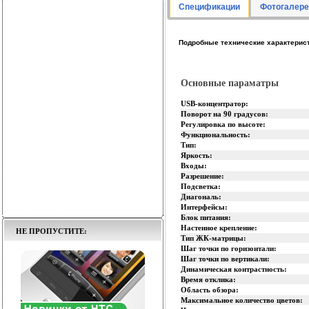
Спецификации
Фотогалере
Подробные технические характерис
Основные параматры
USB-концентратор:
Поворот на 90 градусов:
Регулировка по высоте:
Функциональность:
Тип:
Яркость:
Входы:
Разрешение:
Подсветка:
Диагональ:
Интерфейсы:
Блок питания:
Настенное крепление:
НЕ ПРОПУСТИТЕ:
Тип ЖК-матрицы:
Шаг точки по горизонтали:
Шаг точки по вертикали:
Динамическая контрастность:
Время отклика:
Область обзора:
Максимальное количество цветов: