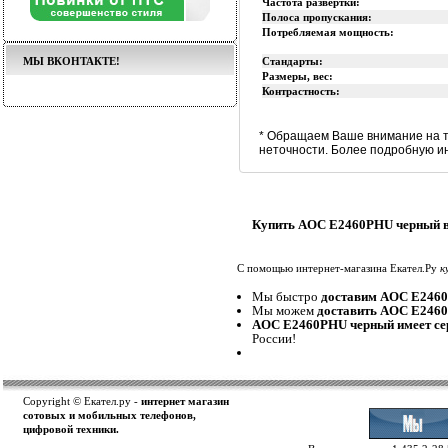
Частота развертки:
Полоса пропускания:
Потребляемая мощность:
МЫ ВКОНТАКТЕ!
Стандарты:
Размеры, вес:
Контрастность:
* Обращаем Ваше внимание на т
неточности. Более подробную и
Купить AOC E2460PHU черный в
С помощью интернет-магазина Екател.Ру
к
Мы быстро
доставим AOC E246
Мы можем
доставить AOC E246
AOC E2460PHU черный имеет се
России!
Copyright © Екател.ру -
интернет магазин
сотовых и мобильных телефонов,
цифровой техники.