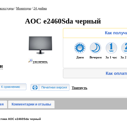
ксессуары
/
Мониторы
/
24 дюйма
AOC e2460Sda черный
Как получ
Днем
Вечером
За 1 час
За 2
увеличить
ии
Как оплат
Твитнуть
ея
Комментарии и отзывы
стики AOC e2460Sda черный