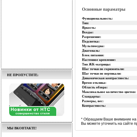
Основные параматры
Функциональность:
Тип:
Яркость:
Входы:
Разрешение:
Подсветка:
Мультимедиа:
Диагональ:
Блок питания:
Настенное крепление:
Тип ЖК-матрицы:
Шаг точки по горизонтали:
Шаг точки по вертикали:
НЕ ПРОПУСТИТЕ:
Динамическая контрастность:
Время отклика:
Область обзора:
Максимальное количество цветов:
Стандарты:
Размеры, вес:
Контрастность:
* Обращаем Ваше внимание на 
Вы можете уточнить на сайте п
МЫ ВКОНТАКТЕ!