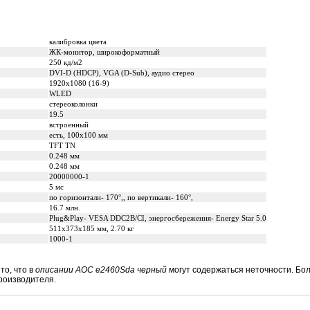
калибровка цвета
ЖК-монитор, широкоформатный
250 кд/м2
DVI-D (HDCP), VGA (D-Sub), аудио стерео
1920x1080 (16-9)
WLED
стереоколонки
19.5
встроенный
есть, 100x100 мм
TFT TN
0.248 мм
0.248 мм
20000000-1
5 мс
по горизонтали- 170°,, по вертикали- 160°,
16.7 млн.
Plug&Play- VESA DDC2B/CI, энергосбережения- Energy Star 5.0
511x373x185 мм, 2.70 кг
1000-1
то, что в
описании AOC e2460Sda черный
могут содержаться неточности. Б
роизводителя.