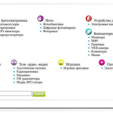
Автоэлектроника
Фото
Устройства д
тоаксессуары
Фотообъективы
Электронные кн
арктроники
Цифровые фотоаппараты
S навигаторы
Фоторамки
Компьютерна
деорегистраторы
Мониторы
МФУ
Принтеры
WEB-камеры
Клавиатуры
Мыши
и
Теле -аудио -видео
Игрушки
Охот
Акустические системы
Игровые приставки
Эхоло
Радиоприемники
Наушники
FM трансмиттеры
Медиа, MP3 плееры