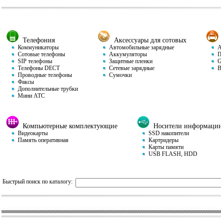
Телефония
Аксессуары для сотовых
Коммуникаторы
Автомобильные зарядные
Ав
Сотовые телефоны
Аккумуляторы
П
SIP телефоны
Защитные пленки
GP
Телефоны DECT
Сетевые зарядные
Ви
Проводные телефоны
Сумочки
Факсы
Дополнительные трубки
Мини АТС
Компьютерные комплектующие
Носители информаци
Видеокарты
SSD накопители
Память оперативная
Картридеры
Карты памяти
USB FLASH, HDD
Быстрый поиск по каталогу: