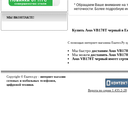
* Обращаем Ваше внимание на т
неточности. Более подробную и
МЫ ВКОНТАКТЕ!
Купить Asus VB178T черный в Е
С помощью интернет-магазина Екател.Ру
к
Мы быстро
доставим Asus VB17
Мы можем
доставить Asus VB17
Asus VB178T черный имеет серт
Copyright © Екател.ру -
интернет магазин
сотовых и мобильных телефонов,
цифровой техники.
Ворота по серии 1.435.2-28