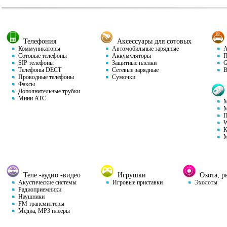
Телефония
Аксессуары для сотовых
Коммуникаторы
Автомобильные зарядные
Ав
Сотовые телефоны
Аккумуляторы
П
SIP телефоны
Защитные пленки
GP
Телефоны DECT
Сетевые зарядные
Ви
Проводные телефоны
Сумочки
Факсы
Дополнительные трубки
Мини АТС
М
М
П
W
К
М
Теле -аудио -видео
Игрушки
Охота, ры
Акустические системы
Игровые приставки
Эхолоты
Радиоприемники
Наушники
FM трансмиттеры
Медиа, MP3 плееры