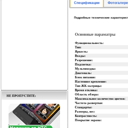
Спецификации
Фотогалере
Подробные технические характерис
Основные параматры
Функциональность:
Тип:
Яркость:
Входы:
Разрешение:
Подсветка:
Мультимедиа:
Диагональ:
Блок питания:
Настенное крепление:
Тип ЖК-матрицы:
Время отклика:
Область обзора:
НЕ ПРОПУСТИТЕ:
Максимальное количество цветов:
Частота развертки:
Стандарты:
Размеры, вес:
Контрастность:
Покрытие экрана: