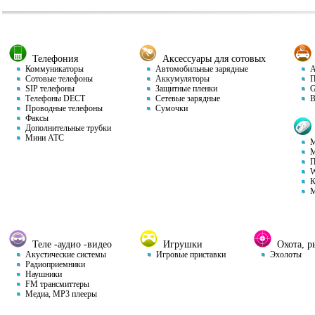
Телефония
Аксессуары для сотовых
Коммуникаторы
Автомобильные зарядные
Ав
Сотовые телефоны
Аккумуляторы
П
SIP телефоны
Защитные пленки
GP
Телефоны DECT
Сетевые зарядные
Ви
Проводные телефоны
Сумочки
Факсы
Дополнительные трубки
Мини АТС
М
М
П
W
К
М
Теле -аудио -видео
Игрушки
Охота, ры
Акустические системы
Игровые приставки
Эхолоты
Радиоприемники
Наушники
FM трансмиттеры
Медиа, MP3 плееры