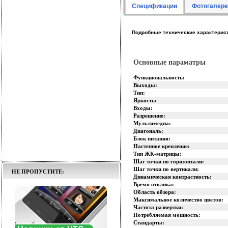
Спецификации
Фотогалере
Подробные технические характерис
Основные параматры
Функциональность:
Выходы:
Тип:
Яркость:
Входы:
Разрешение:
Мультимедиа:
Диагональ:
Блок питания:
Настенное крепление:
Тип ЖК-матрицы:
Шаг точки по горизонтали:
Шаг точки по вертикали:
НЕ ПРОПУСТИТЕ:
Динамическая контрастность:
Время отклика:
Область обзора:
Максимальное количество цветов:
Частота развертки:
Потребляемая мощность:
Стандарты: