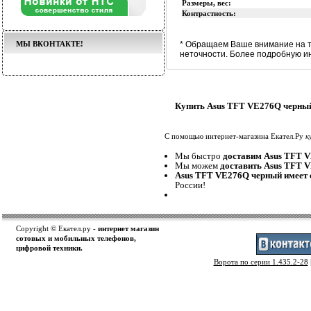
Размеры, вес:
Контрастность:
МЫ ВКОНТАКТЕ!
* Обращаем Ваше внимание на т
неточности. Более подробную и
Купить Asus TFT VE276Q черный
С помощью интернет-магазина Екател.Ру
к
Мы быстро
доставим Asus TFT 
Мы можем
доставить Asus TFT 
Asus TFT VE276Q черный имеет 
России!
Copyright © Екател.ру -
интернет магазин
сотовых и мобильных телефонов,
цифровой техники.
Ворота по серии 1.435.2-28