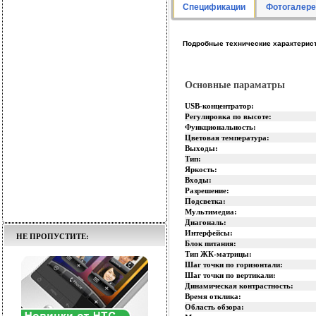
Спецификации
Фотогалере
Подробные технические характерист
Основные параматры
USB-концентратор:
Регулировка по высоте:
Функциональность:
Цветовая температура:
Выходы:
Тип:
Яркость:
Входы:
Разрешение:
Подсветка:
Мультимедиа:
Диагональ:
Интерфейсы:
НЕ ПРОПУСТИТЕ:
Блок питания:
Тип ЖК-матрицы:
Шаг точки по горизонтали:
Шаг точки по вертикали:
Динамическая контрастность:
Время отклика:
Область обзора: