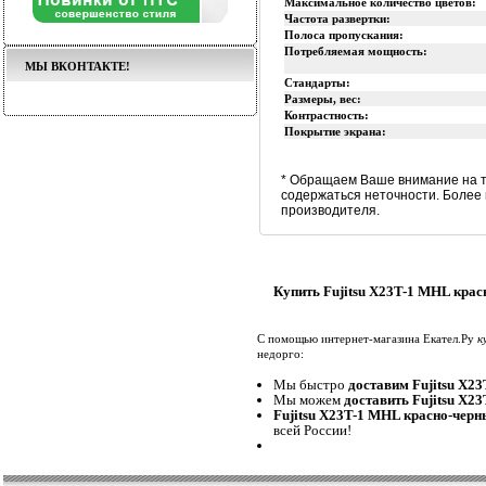
Максимальное количество цветов:
Частота развертки:
Полоса пропускания:
Потребляемая мощность:
МЫ ВКОНТАКТЕ!
Стандарты:
Размеры, вес:
Контрастность:
Покрытие экрана:
* Обращаем Ваше внимание на т
содержаться неточности. Более
производителя.
Купить Fujitsu X23T-1 MHL крас
С помощью интернет-магазина Екател.Ру
к
недорго:
Мы быстро
доставим Fujitsu X2
Мы можем
доставить Fujitsu X2
Fujitsu X23T-1 MHL красно-черн
всей России!