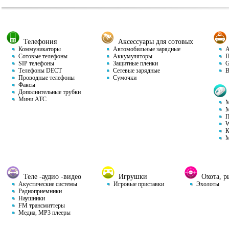
Телефония
Аксессуары для сотовых
Коммуникаторы
Автомобильные зарядные
Ав
Сотовые телефоны
Аккумуляторы
П
SIP телефоны
Защитные пленки
GP
Телефоны DECT
Сетевые зарядные
Ви
Проводные телефоны
Сумочки
Факсы
Дополнительные трубки
Мини АТС
М
М
П
W
К
М
Теле -аудио -видео
Игрушки
Охота, ры
Акустические системы
Игровые приставки
Эхолоты
Радиоприемники
Наушники
FM трансмиттеры
Медиа, MP3 плееры