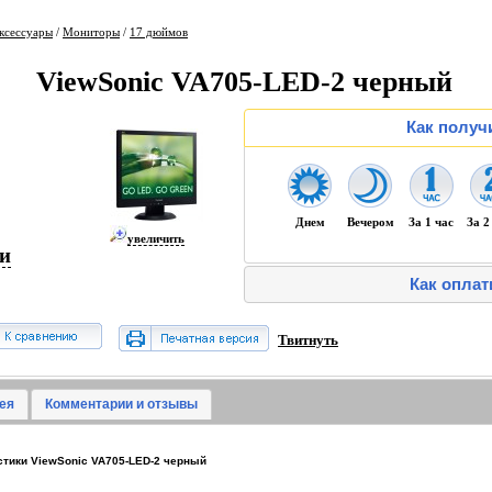
ксессуары
/
Мониторы
/
17 дюймов
ViewSonic VA705-LED-2 черный
Как получ
Днем
Вечером
За 1 час
За 2
увеличить
ии
Как оплат
Твитнуть
ея
Комментарии и отзывы
тики ViewSonic VA705-LED-2 черный