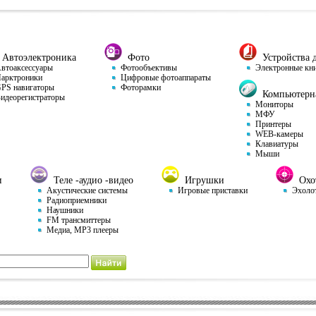
Автоэлектроника
Фото
Устройства д
тоаксессуары
Фотообъективы
Электронные кн
арктроники
Цифровые фотоаппараты
S навигаторы
Фоторамки
Компьютерна
деорегистраторы
Мониторы
МФУ
Принтеры
WEB-камеры
Клавиатуры
Мыши
и
Теле -аудио -видео
Игрушки
Охот
Акустические системы
Игровые приставки
Эхоло
Радиоприемники
Наушники
FM трансмиттеры
Медиа, MP3 плееры