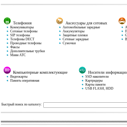
Телефония
Аксессуары для сотовых
Коммуникаторы
Автомобильные зарядные
Ав
Сотовые телефоны
Аккумуляторы
П
SIP телефоны
Защитные пленки
GP
Телефоны DECT
Сетевые зарядные
Ви
Проводные телефоны
Сумочки
Факсы
Дополнительные трубки
Мини АТС
Компьютерные комплектующие
Носители информаци
Видеокарты
SSD накопители
Память оперативная
Картридеры
Карты памяти
USB FLASH, HDD
Быстрый поиск по каталогу: