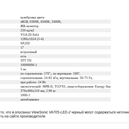
калибровка цвета
sRGB, 9300K, 6500K, 5400K,
ЖК-монитор
250 кд/м2
VGA (D-Sub)
1280x1024 (5-4)
WLED
17
встроенный
есть
TFT TN
10000000-1
5 мс
по горизонтали- 170°,, по вертикали- 160°,
горизонтальная- 24-82 кГц, вертикальная- 50-75 Гц
при работе- 24 Вт
экологический- MPR-II, TCO''03, энергосбережения- Energy Star
379x400x210 мм, 2.90 кг
1000-1
антибликовое
то, что в
описании ViewSonic VA705-LED-2 черный
могут содержаться неточн
ь на сайте производителя.