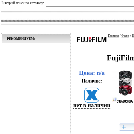
Быстрый поиск по каталогу:
Главная
/
Фото
/
Ц
РЕКОМЕНДУЕМ:
FujiFil
Цена: n/a
Наличие:
увеличить
нет в наличии