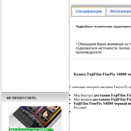
Спецификации
Фотогалере
Подробные технические характеристи
* Обращаем Ваше внимание на т
содержаться неточности. Более
производителя.
Купить FujiFilm FinePix S4800 
С помощью интернет-магазина Екател.Ру
к
Мы быстро
доставим FujiFilm Fi
НЕ ПРОПУСТИТЕ:
Мы можем
доставить FujiFilm F
FujiFilm FinePix S4800 черный и
России!