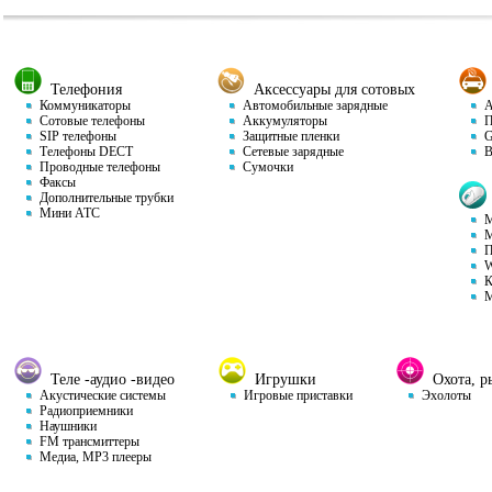
Телефония
Аксессуары для сотовых
Коммуникаторы
Автомобильные зарядные
Ав
Сотовые телефоны
Аккумуляторы
П
SIP телефоны
Защитные пленки
GP
Телефоны DECT
Сетевые зарядные
Ви
Проводные телефоны
Сумочки
Факсы
Дополнительные трубки
Мини АТС
М
М
П
W
К
М
Теле -аудио -видео
Игрушки
Охота, ры
Акустические системы
Игровые приставки
Эхолоты
Радиоприемники
Наушники
FM трансмиттеры
Медиа, MP3 плееры