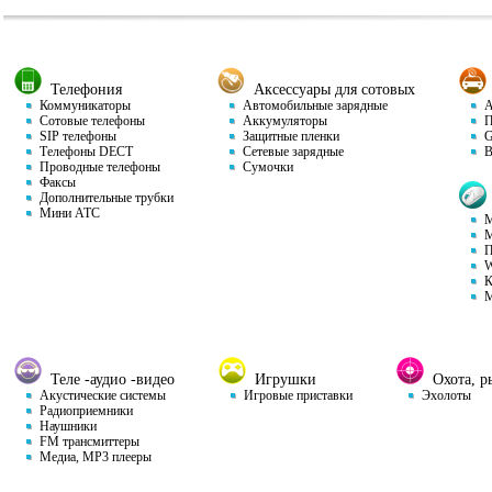
Телефония
Аксессуары для сотовых
Коммуникаторы
Автомобильные зарядные
Ав
Сотовые телефоны
Аккумуляторы
П
SIP телефоны
Защитные пленки
GP
Телефоны DECT
Сетевые зарядные
Ви
Проводные телефоны
Сумочки
Факсы
Дополнительные трубки
Мини АТС
М
М
П
W
К
М
Теле -аудио -видео
Игрушки
Охота, ры
Акустические системы
Игровые приставки
Эхолоты
Радиоприемники
Наушники
FM трансмиттеры
Медиа, MP3 плееры