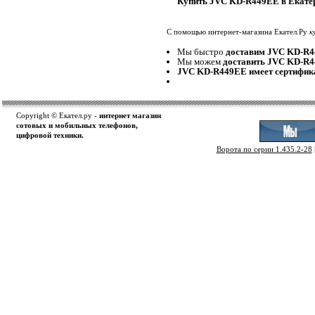
Купить JVC KD-R449EE в Екате
С помощью интернет-магазина Екател.Ру
к
Мы быстро
доставим JVC KD-R
Мы можем
доставить JVC KD-R
JVC KD-R449EE имеет сертифик
Copyright © Екател.ру -
интернет магазин
сотовых и мобильных телефонов,
цифровой техники.
Ворота по серии 1.435.2-28