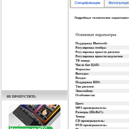
Спецификации
Фотогалере
Подробные технические характерис
Основные параматры
Поддержка Bluetooth:
Регулировка тембра:
Регулировка яркости дисплея:
Регулировка яркости подсветки:
ТВ-тюнер:
Число бит ЦАП:
Форматы:
Выходы:
Входы:
Поддержка RDS:
Тип дисплея:
Эквалайзер:
Особенности:
НЕ ПРОПУСТИТЕ:
Цвет:
MP3-проигрыватель:
Размеры (ШхВхГ):
Тюнер:
CD-проигрыватель:
DVD-проигрыватель: