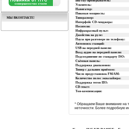
Blu-ray-проигрыватель:
Усилитель:
Навигатор:
Пиковая мощность:
МЫ ВКОНТАКТЕ!
Типоразмер:
Интерфейс CD-ченджера:
Носители:
Инфракрасный пульт:
Джойстик на руле:
Пауза при разговоре по телефону:
Автопоиск станций:
USB на передней панели:
Вход аудио на передней панели:
Подсоединение по стандарту ISO:
Съёмная панель:
Поддержка диапазонов:
Тюнер с дальним приёмом:
Число предустановок FM/AM:
Количество полос эквалайзера:
Поддержка тегов ID3:
CD-текст:
Тон-компенсация:
* Обращаем Ваше внимание на т
неточности. Более подробную и