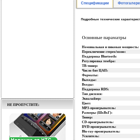
Спецификации
Фотогалере
Подробные технические характерис
Основные параматры
Номинальная и пиковая мощность:
Переключение стерео/моно:
Поддержка Bluetooth:
Регулировка тембра:
ТВ-тюнер:
Число бит ЦАП:
Форматы:
Выходы:
Входы:
Поддержка RDS:
Тип дисплея:
Эквалайзер:
Цвет:
НЕ ПРОПУСТИТЕ:
MP3-проигрыватель:
Размеры (ШхВхГ):
Тюнер:
CD-проигрыватель:
DVD-проигрыватель:
Blu-ray-проигрыватель:
Усилитель: