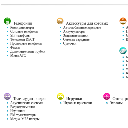
Телефония
Аксессуары для сотовых
Коммуникаторы
Автомобильные зарядные
Ав
Сотовые телефоны
Аккумуляторы
П
SIP телефоны
Защитные пленки
GP
Телефоны DECT
Сетевые зарядные
Ви
Проводные телефоны
Сумочки
Факсы
Дополнительные трубки
Мини АТС
М
М
П
W
К
М
Теле -аудио -видео
Игрушки
Охота, ры
Акустические системы
Игровые приставки
Эхолоты
Радиоприемники
Наушники
FM трансмиттеры
Медиа, MP3 плееры