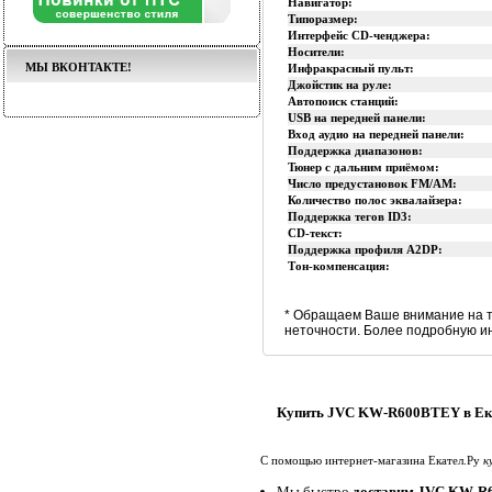
Навигатор:
Типоразмер:
Интерфейс CD-ченджера:
Носители:
МЫ ВКОНТАКТЕ!
Инфракрасный пульт:
Джойстик на руле:
Автопоиск станций:
USB на передней панели:
Вход аудио на передней панели:
Поддержка диапазонов:
Тюнер с дальним приёмом:
Число предустановок FM/AM:
Количество полос эквалайзера:
Поддержка тегов ID3:
CD-текст:
Поддержка профиля A2DP:
Тон-компенсация:
* Обращаем Ваше внимание на т
неточности. Более подробную и
Купить JVC KW-R600BTEY в Ек
С помощью интернет-магазина Екател.Ру
к
Мы быстро
доставим JVC KW-