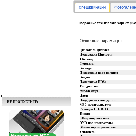
Спецификации
Фотогалере
Подробные технические характеристи
Основные параматры
Диагональ дисплея:
Поддержка Bluetooth:
ТВ-тюнер:
Форматы:
Выходы:
Поддержка карт памяти:
Входы:
Поддержка RDS:
Тип дисплея:
Эквалайзер:
Цвет:
Поддержка стандартов:
НЕ ПРОПУСТИТЕ:
MP3-проигрыватель:
Размеры (ШхВхГ):
Тюнер:
CD-проигрыватель:
DVD-проигрыватель:
Blu-ray-проигрыватель:
Усилитель: