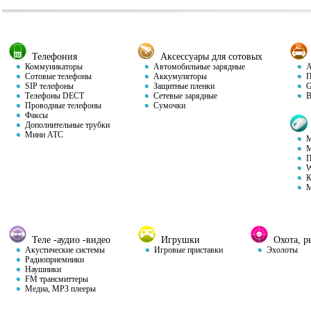
Телефония
Аксессуары для сотовых
Коммуникаторы
Автомобильные зарядные
Ав
Сотовые телефоны
Аккумуляторы
П
SIP телефоны
Защитные пленки
GP
Телефоны DECT
Сетевые зарядные
Ви
Проводные телефоны
Сумочки
Факсы
Дополнительные трубки
Мини АТС
М
М
П
W
К
М
Теле -аудио -видео
Игрушки
Охота, ры
Акустические системы
Игровые приставки
Эхолоты
Радиоприемники
Наушники
FM трансмиттеры
Медиа, MP3 плееры