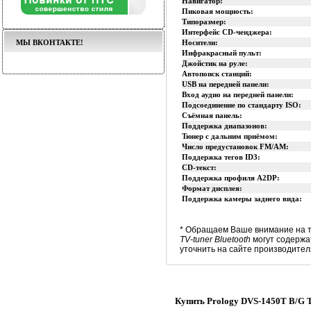
Навигатор:
Пиковая мощность:
Типоразмер:
Интерфейс CD-ченджера:
МЫ ВКОНТАКТЕ!
Носители:
Инфракрасный пульт:
Джойстик на руле:
Автопоиск станций:
USB на передней панели:
Вход аудио на передней панели:
Подсоединение по стандарту ISO:
Съёмная панель:
Поддержка диапазонов:
Тюнер с дальним приёмом:
Число предустановок FM/AM:
Поддержка тегов ID3:
CD-текст:
Поддержка профиля A2DP:
Формат дисплея:
Поддержка камеры заднего вида:
* Обращаем Ваше внимание на т
TV-tuner Bluetooth
могут содержа
уточнить на сайте производител
Купить Prology DVS-1450T B/G T