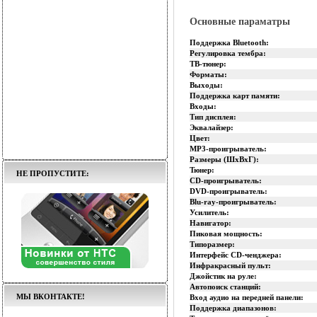
Основные параматры
Поддержка Bluetooth:
Регулировка тембра:
ТВ-тюнер:
Форматы:
Выходы:
Поддержка карт памяти:
Входы:
Тип дисплея:
Эквалайзер:
Цвет:
MP3-проигрыватель:
Размеры (ШхВхГ):
Тюнер:
НЕ ПРОПУСТИТЕ:
CD-проигрыватель:
DVD-проигрыватель:
Blu-ray-проигрыватель:
Усилитель:
Навигатор:
Пиковая мощность:
Типоразмер:
Интерфейс CD-ченджера:
Инфракрасный пульт:
Джойстик на руле:
Автопоиск станций:
МЫ ВКОНТАКТЕ!
Вход аудио на передней панели:
Поддержка диапазонов: