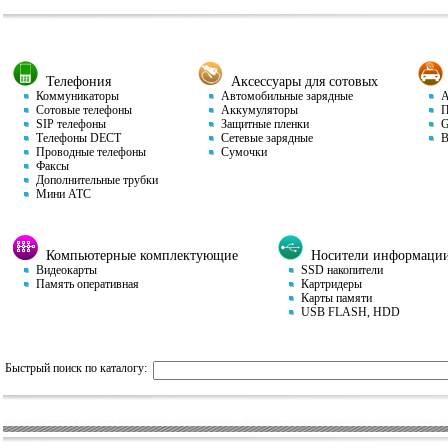
Телефония
Аксессуары для сотовых
Коммуникаторы
Автомобильные зарядные
Ав
Сотовые телефоны
Аккумуляторы
П
SIP телефоны
Защитные пленки
GP
Телефоны DECT
Сетевые зарядные
Ви
Проводные телефоны
Сумочки
Факсы
Дополнительные трубки
Мини АТС
Компьютерные комплектующие
Носители информаци
Видеокарты
SSD накопители
Память оперативная
Картридеры
Карты памяти
USB FLASH, HDD
Быстрый поиск по каталогу: