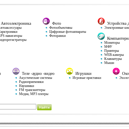
Автоэлектроника
Фото
Устройства д
тоаксессуары
Фотообъективы
Электронные кн
арктроники
Цифровые фотоаппараты
S навигаторы
Фоторамки
Компьютерна
деорегистраторы
Мониторы
МФУ
Принтеры
WEB-камеры
Клавиатуры
Мыши
и
Теле -аудио -видео
Игрушки
Охот
Акустические системы
Игровые приставки
Эхоло
Радиоприемники
Наушники
FM трансмиттеры
Медиа, MP3 плееры