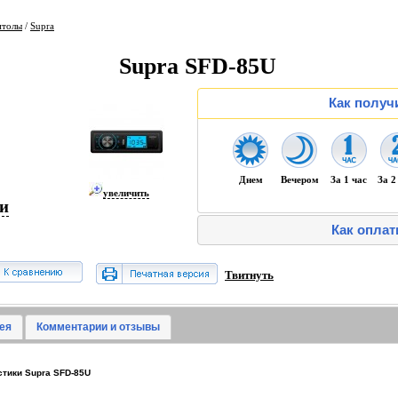
итолы
/
Supra
Supra SFD-85U
Как получ
Днем
Вечером
За 1 час
За 2
увеличить
ии
Как оплат
Твитнуть
ея
Комментарии и отзывы
тики Supra SFD-85U