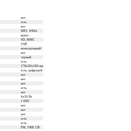
нет
есть
нет
MP3, WMA
аудио
SD, MMC
USB
монохромный
нет
черный
есть
178x50x160 мм
есть, цифровой
нет
нет
нет
есть
нет
4x50 Вт
1 DIN
нет
нет
нет
есть
есть
FM, УКВ, СВ