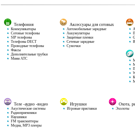
Телефония
Аксессуары для сотовых
Коммуникаторы
Автомобильные зарядные
Ав
Сотовые телефоны
Аккумуляторы
П
SIP телефоны
Защитные пленки
GP
Телефоны DECT
Сетевые зарядные
Ви
Проводные телефоны
Сумочки
Факсы
Дополнительные трубки
Мини АТС
М
М
П
W
К
М
Теле -аудио -видео
Игрушки
Охота, ры
Акустические системы
Игровые приставки
Эхолоты
Радиоприемники
Наушники
FM трансмиттеры
Медиа, MP3 плееры