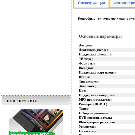
Спецификации
Фотогалере
Подробные технические характеристик
Основные параматры
Декодер:
Диагональ дисплея:
Поддержка Bluetooth:
ТВ-тюнер:
Форматы:
Выходы:
Поддержка карт памяти:
Входы:
Тип дисплея:
Эквалайзер:
Цвет:
Поддержка стандартов:
MP3-проигрыватель:
НЕ ПРОПУСТИТЕ:
Размеры (ШхВхГ):
Тюнер:
CD-проигрыватель:
DVD-проигрыватель:
Blu-ray-проигрыватель:
Усилитель:
Навигатор: