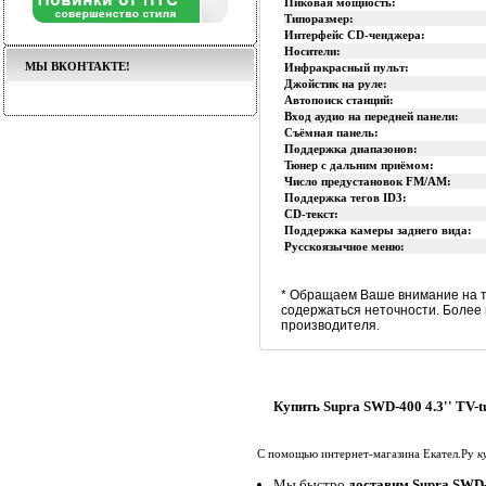
Пиковая мощность:
Типоразмер:
Интерфейс CD-ченджера:
Носители:
МЫ ВКОНТАКТЕ!
Инфракрасный пульт:
Джойстик на руле:
Автопоиск станций:
Вход аудио на передней панели:
Съёмная панель:
Поддержка диапазонов:
Тюнер с дальним приёмом:
Число предустановок FM/AM:
Поддержка тегов ID3:
CD-текст:
Поддержка камеры заднего вида:
Русскоязычное меню:
* Обращаем Ваше внимание на т
содержаться неточности. Более
производителя.
Купить Supra SWD-400 4.3'' TV-t
С помощью интернет-магазина Екател.Ру
к
Мы быстро
доставим Supra SWD-4