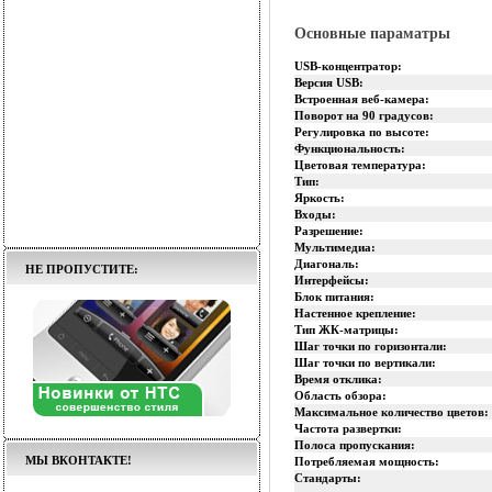
Основные параматры
USB-концентратор:
Версия USB:
Встроенная веб-камера:
Поворот на 90 градусов:
Регулировка по высоте:
Функциональность:
Цветовая температура:
Тип:
Яркость:
Входы:
Разрешение:
Мультимедиа:
Диагональ:
НЕ ПРОПУСТИТЕ:
Интерфейсы:
Блок питания:
Настенное крепление:
Тип ЖК-матрицы:
Шаг точки по горизонтали:
Шаг точки по вертикали:
Время отклика:
Область обзора:
Максимальное количество цветов:
Частота развертки:
Полоса пропускания:
МЫ ВКОНТАКТЕ!
Потребляемая мощность:
Стандарты: