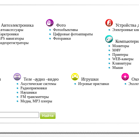
Автоэлектроника
Фото
Устройства д
тоаксессуары
Фотообъективы
Электронные кн
арктроники
Цифровые фотоаппараты
S навигаторы
Фоторамки
Компьютерна
деорегистраторы
Мониторы
МФУ
Принтеры
WEB-камеры
Клавиатуры
Мыши
и
Теле -аудио -видео
Игрушки
Охот
Акустические системы
Игровые приставки
Эхоло
Радиоприемники
Наушники
FM трансмиттеры
Медиа, MP3 плееры