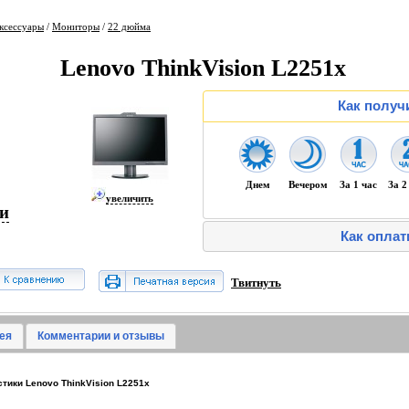
ксессуары
/
Мониторы
/
22 дюйма
Lenovo ThinkVision L2251x
Как получ
Днем
Вечером
За 1 час
За 2
увеличить
ии
Как оплат
Твитнуть
ея
Комментарии и отзывы
тики Lenovo ThinkVision L2251x