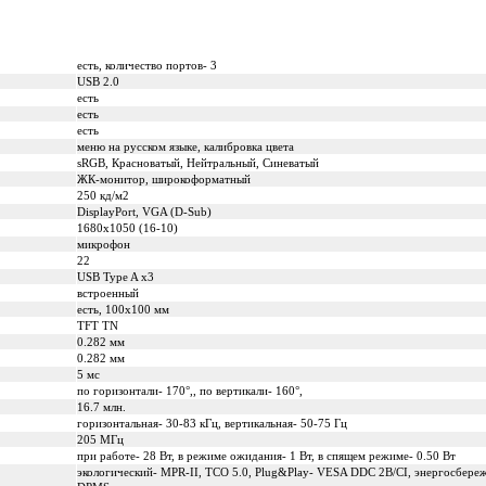
есть, количество портов- 3
USB 2.0
есть
есть
есть
меню на русском языке, калибровка цвета
sRGB, Красноватый, Нейтральный, Синеватый
ЖК-монитор, широкоформатный
250 кд/м2
DisplayPort, VGA (D-Sub)
1680x1050 (16-10)
микрофон
22
USB Type A x3
встроенный
есть, 100x100 мм
TFT TN
0.282 мм
0.282 мм
5 мс
по горизонтали- 170°,, по вертикали- 160°,
16.7 млн.
горизонтальная- 30-83 кГц, вертикальная- 50-75 Гц
205 МГц
при работе- 28 Вт, в режиме ожидания- 1 Вт, в спящем режиме- 0.50 Вт
экологический- MPR-II, TCO 5.0, Plug&Play- VESA DDC 2B/CI, энергосбереж