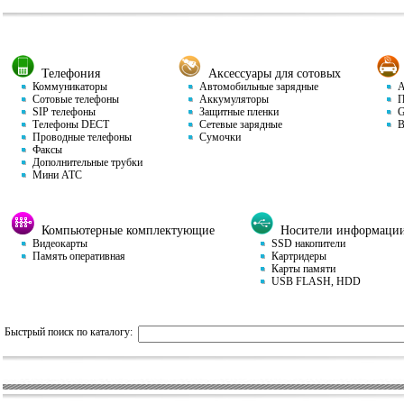
Телефония
Аксессуары для сотовых
Коммуникаторы
Автомобильные зарядные
Ав
Сотовые телефоны
Аккумуляторы
П
SIP телефоны
Защитные пленки
GP
Телефоны DECT
Сетевые зарядные
Ви
Проводные телефоны
Сумочки
Факсы
Дополнительные трубки
Мини АТС
Компьютерные комплектующие
Носители информаци
Видеокарты
SSD накопители
Память оперативная
Картридеры
Карты памяти
USB FLASH, HDD
Быстрый поиск по каталогу: