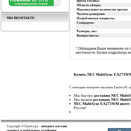
Время отклика:
Область обзора:
Максимальное количество цветов:
Частота развертки:
МЫ ВКОНТАКТЕ!
Потребляемая мощность:
Стандарты:
Размеры, вес:
Контрастность:
* Обращаем Ваше внимание на т
неточности. Более подробную и
Купить NEC MultiSync EA273WM
С помощью интернет-магазина Екател.Ру
к
Мы быстро
доставим NEC Mult
Мы можем
доставить NEC Mult
NEC MultiSync EA273WM имеет 
России!
Copyright © Екател.ру -
интернет магазин
сотовых и мобильных телефонов,