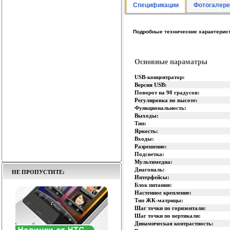
Спецификации
Фотогалере
Подробные технические характерис
Основные параматры
USB-концентратор:
Версия USB:
Поворот на 90 градусов:
Регулировка по высоте:
Функциональность:
Выходы:
Тип:
Яркость:
Входы:
Разрешение:
Подсветка:
Мультимедиа:
Диагональ:
НЕ ПРОПУСТИТЕ:
Интерфейсы:
Блок питания:
Настенное крепление:
Тип ЖК-матрицы:
Шаг точки по горизонтали:
Шаг точки по вертикали:
Динамическая контрастность: