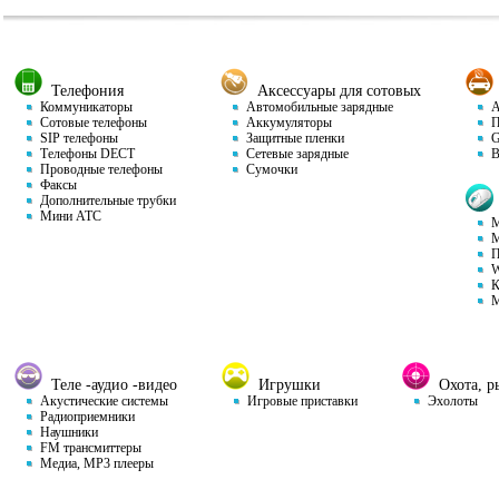
Телефония
Аксессуары для сотовых
Коммуникаторы
Автомобильные зарядные
Ав
Сотовые телефоны
Аккумуляторы
П
SIP телефоны
Защитные пленки
GP
Телефоны DECT
Сетевые зарядные
Ви
Проводные телефоны
Сумочки
Факсы
Дополнительные трубки
Мини АТС
М
М
П
W
К
М
Теле -аудио -видео
Игрушки
Охота, ры
Акустические системы
Игровые приставки
Эхолоты
Радиоприемники
Наушники
FM трансмиттеры
Медиа, MP3 плееры