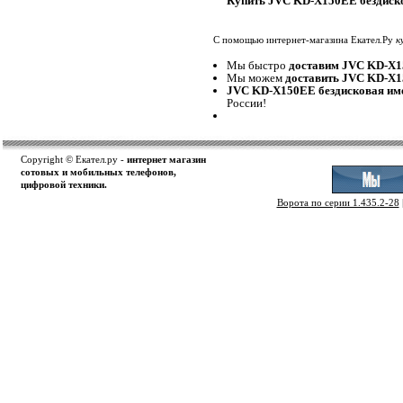
Купить JVC KD-X150EE бездиско
С помощью интернет-магазина Екател.Ру
к
Мы быстро
доставим JVC KD-X1
Мы можем
доставить JVC KD-X1
JVC KD-X150EE бездисковая име
России!
Copyright © Екател.ру -
интернет магазин
сотовых и мобильных телефонов,
цифровой техники.
Ворота по серии 1.435.2-28