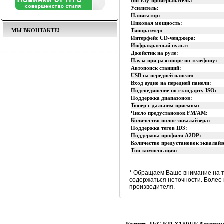
Blu-ray-проигрыватель:
Усилитель:
Навигатор:
Пиковая мощность:
МЫ ВКОНТАКТЕ!
Типоразмер:
Интерфейс CD-ченджера:
Инфракрасный пульт:
Джойстик на руле:
Пауза при разговоре по телефону:
Автопоиск станций:
USB на передней панели:
Вход аудио на передней панели:
Подсоединение по стандарту ISO:
Поддержка диапазонов:
Тюнер с дальним приёмом:
Число предустановок FM/AM:
Количество полос эквалайзера:
Поддержка тегов ID3:
Поддержка профиля A2DP:
Количество предустановок эквалайз
Тон-компенсация:
* Обращаем Ваше внимание на т
содержаться неточности. Более
производителя.