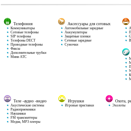
Телефония
Аксессуары для сотовых
Коммуникаторы
Автомобильные зарядные
Ав
Сотовые телефоны
Аккумуляторы
П
SIP телефоны
Защитные пленки
GP
Телефоны DECT
Сетевые зарядные
Ви
Проводные телефоны
Сумочки
Факсы
Дополнительные трубки
Мини АТС
М
М
П
W
К
М
Теле -аудио -видео
Игрушки
Охота, ры
Акустические системы
Игровые приставки
Эхолоты
Радиоприемники
Наушники
FM трансмиттеры
Медиа, MP3 плееры