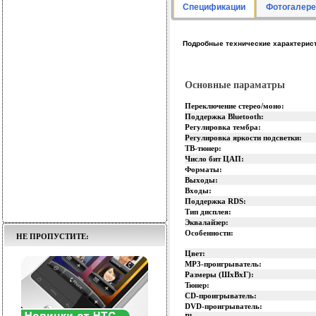
Спецификации
Фотогалере
Подробные технические характерис
Основные параматры
Переключение стерео/моно:
Поддержка Bluetooth:
Регулировка тембра:
Регулировка яркости подсветки:
ТВ-тюнер:
Число бит ЦАП:
Форматы:
Выходы:
Входы:
Поддержка RDS:
Тип дисплея:
Эквалайзер:
Особенности:
НЕ ПРОПУСТИТЕ:
Цвет:
MP3-проигрыватель:
Размеры (ШхВхГ):
Тюнер:
CD-проигрыватель:
DVD-проигрыватель: