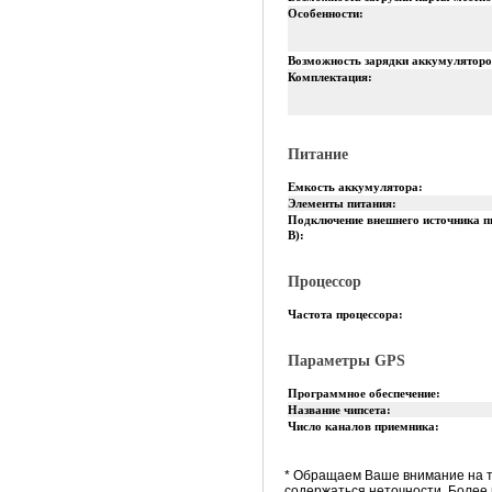
Особенности:
Возможность зарядки аккумуляторо
Комплектация:
Питание
Емкость аккумулятора:
Элементы питания:
Подключение внешнего источника п
В):
Процессор
Частота процессора:
Параметры GPS
Программное обеспечение:
Название чипсета:
Число каналов приемника:
* Обращаем Ваше внимание на т
содержаться неточности. Более