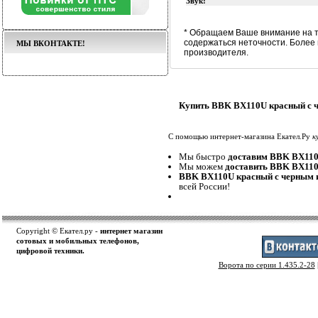
Звук:
* Обращаем Ваше внимание на т
содержаться неточности. Более
МЫ ВКОНТАКТЕ!
производителя.
Купить BBK BX110U красный с ч
С помощью интернет-магазина Екател.Ру
к
Мы быстро
доставим BBK BX110
Мы можем
доставить BBK BX110
BBK BX110U красный с черным 
всей России!
Copyright © Екател.ру -
интернет магазин
сотовых и мобильных телефонов,
цифровой техники.
Ворота по серии 1.435.2-28