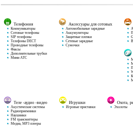
Телефония
Аксессуары для сотовых
Коммуникаторы
Автомобильные зарядные
Ав
Сотовые телефоны
Аккумуляторы
П
SIP телефоны
Защитные пленки
GP
Телефоны DECT
Сетевые зарядные
Ви
Проводные телефоны
Сумочки
Факсы
Дополнительные трубки
Мини АТС
М
М
П
W
К
М
Теле -аудио -видео
Игрушки
Охота, ры
Акустические системы
Игровые приставки
Эхолоты
Радиоприемники
Наушники
FM трансмиттеры
Медиа, MP3 плееры