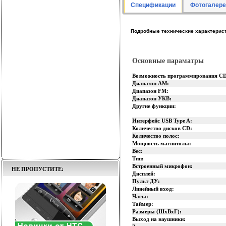
Спецификации
Фотогалере
Подробные технические характерис
Основные параматры
Возможность программирования CD
Диапазон AM:
Диапазон FM:
Диапазон УКВ:
Другие функции:
Интерфейс USB Type A:
Количество дисков CD:
Количество полос:
Мощность магнитолы:
Вес:
Тип:
Встроенный микрофон:
НЕ ПРОПУСТИТЕ:
Дисплей:
Пульт ДУ:
Линейный вход:
Часы:
Таймер:
Размеры (ШхВхГ):
Выход на наушники: