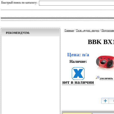
Быстрый поиск по каталогу:
Главная
/
Теле -аудио -видео
/
Портативн
РЕКОМЕНДУЕМ:
BBK BX1
Цена: n/a
Наличие:
увеличить
нет в наличии